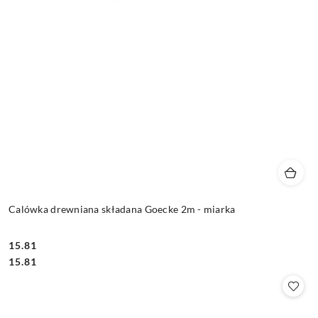
Calówka drewniana składana Goecke 2m - miarka
15.81
Cena:
Cena:
15.81