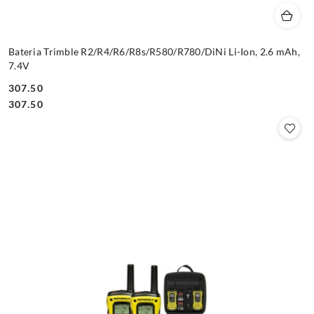
Bateria Trimble R2/R4/R6/R8s/R580/R780/DiNi Li-Ion, 2.6 mAh,
7.4V
307.50
Cena:
Cena:
307.50