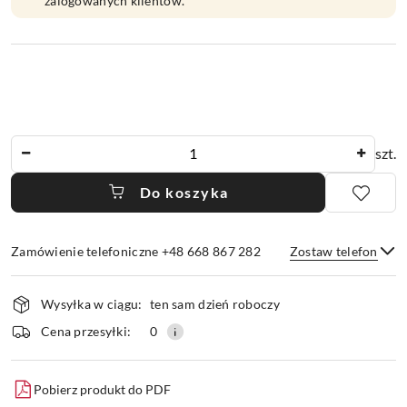
zalogowanych klientów.
Ilość
szt.
Do koszyka
Zamówienie telefoniczne +48 668 867 282
Zostaw telefon
Dostępność
Wysyłka w ciągu:
ten sam dzień roboczy
i
dostawa
Wyślij
Cena przesyłki:
0
Pobierz produkt do PDF