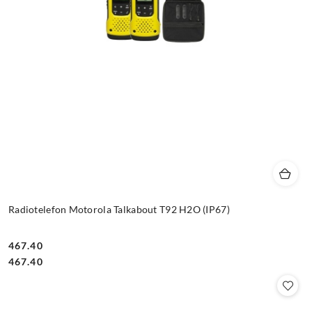
Radiotelefon Motorola Talkabout T92 H2O (IP67)
467.40
Cena:
Cena:
467.40