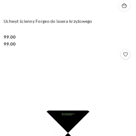
Uchwyt ścienny Forgeo do lasera krzyżowego
99.00
Cena:
Cena:
99.00