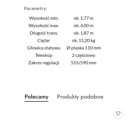
Parametry:
Wysokość min.
ok. 1,77 m
Wysokość max.
ok. 4,00 m
Długość trans.
ok. 1,87 m
Ciężar
ok. 11,20 kg
Głowica statywu
Ø płaska 110 mm
Teleskop
2 częściowy
Zakres regulacji
555/590 mm
Produkty
Produkty
Polecamy
Produkty podobne
Pomiń karuzelę produktów
o
o
statusie:
statusie: