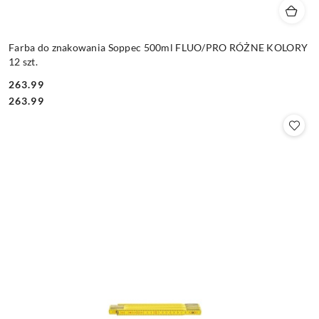
Farba do znakowania Soppec 500ml FLUO/PRO RÓŻNE KOLORY
12 szt.
263.99
Cena:
Cena:
263.99