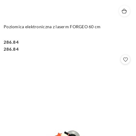
Poziomica elektroniczna z laserm FORGEO 60 cm
286.84
Cena:
Cena:
286.84