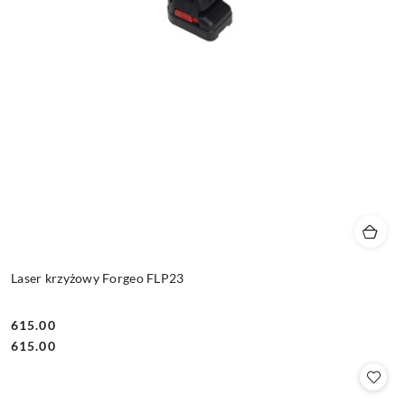
Laser krzyżowy Forgeo FLP23
615.00
Cena:
Cena:
615.00