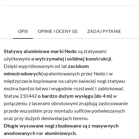
OPIS
OPINIE I OCENY (0)
ZADAJ PYTANIE
Statywy aluminiowe marki Nedo
są statywami
użytkowymi
o wytrzymałej i solidnej konstrukcji
.
Dzięki wypróbowanym od lat
zaciskom
mimośrodowych
(opatentowanych przez Nedo i w
międzyczasie kopiowane na całym świecie) nogi statywu
można bardzo łatwo i wygodnie rozstawić i zablokować.
Statyw 210442
o bardzo dużym wysięgu (do 4 m)
w
połączeniu z laserami obrotowymi znajdują zastosowanie
przede wszystkim przy montażu sufitów podwieszanych
oraz przy dużych deniwelacjach terenu.
Długie wysuwane nogi zbudowane są z masywnych
anodowanych rur aluminiowych.