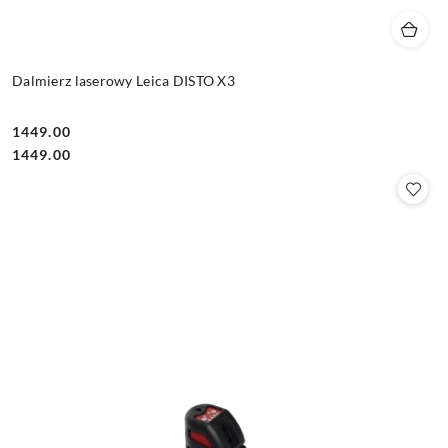
Dalmierz laserowy Leica DISTO X3
1449.00
Cena:
Cena:
1449.00