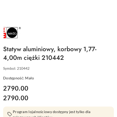
NAZWA
PRODUCENTA:
NEDO
Statyw aluminiowy, korbowy 1,77-
4,00m ciężki 210442
Symbol:
210442
Dostępność:
Mało
cena:
2790.00
2790.00
Cena:
Program lojalnościowy dostępny jest tylko dla