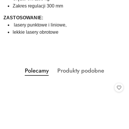
Zakres regulacji 300 mm
ZASTOSOWANIE:
lasery punktowe i liniowe,
lekkie lasery obrotowe
Produkty
Produkty
Polecamy
Produkty podobne
Pomiń karuzelę produktów
o
o
statusie:
statusie: