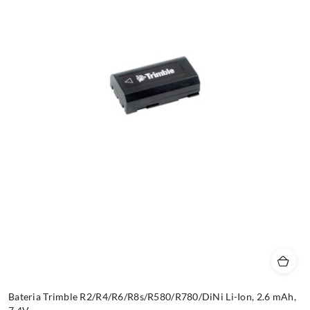
Bateria Trimble R2/R4/R6/R8s/R580/R780/DiNi Li-Ion, 2.6 mAh,