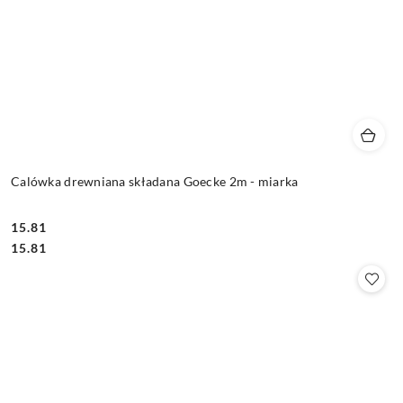
Calówka drewniana składana Goecke 2m - miarka
15.81
Cena:
Cena:
15.81