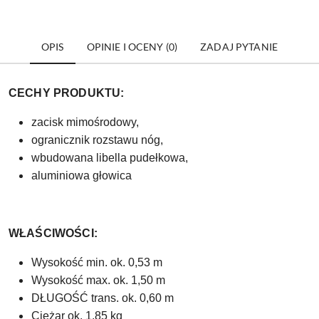
OPIS
OPINIE I OCENY (0)
ZADAJ PYTANIE
CECHY PRODUKTU:
zacisk mimośrodowy,
ogranicznik rozstawu nóg,
wbudowana libella pudełkowa,
aluminiowa głowica
WŁAŚCIWOŚCI:
Wysokość min. ok. 0,53 m
Wysokość max. ok. 1,50 m
DŁUGOŚĆ trans. ok. 0,60 m
Ciężar ok. 1,85 kg