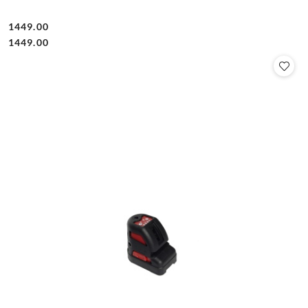
1449.00
Cena:
Cena:
1449.00