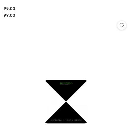
99.00
Cena:
Cena:
99.00