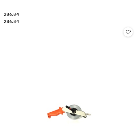
286.84
Cena:
Cena:
286.84