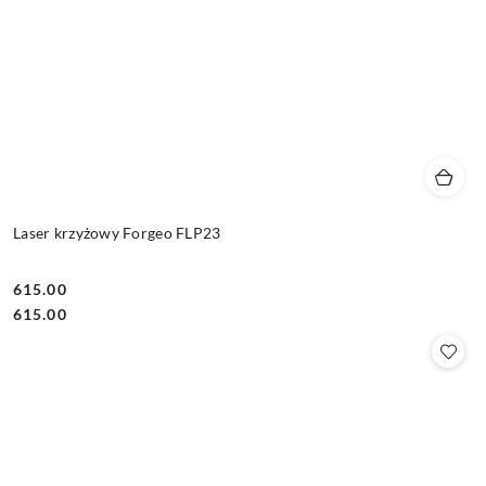
Laser krzyżowy Forgeo FLP23
615.00
Cena:
Cena:
615.00