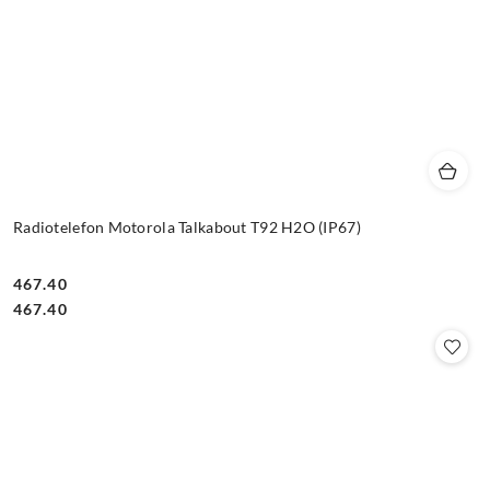
Radiotelefon Motorola Talkabout T92 H2O (IP67)
467.40
Cena:
Cena:
467.40