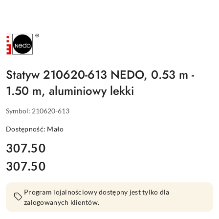
NAZWA
PRODUCENTA:
NEDO
Statyw 210620-613 NEDO, 0.53 m -
1.50 m, aluminiowy lekki
Symbol:
210620-613
Dostępność:
Mało
cena:
307.50
307.50
Cena:
Program lojalnościowy dostępny jest tylko dla
zalogowanych klientów.