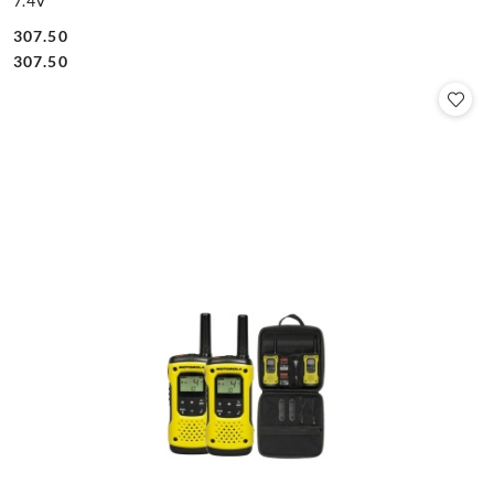
7.4V
307.50
Cena:
Cena:
307.50