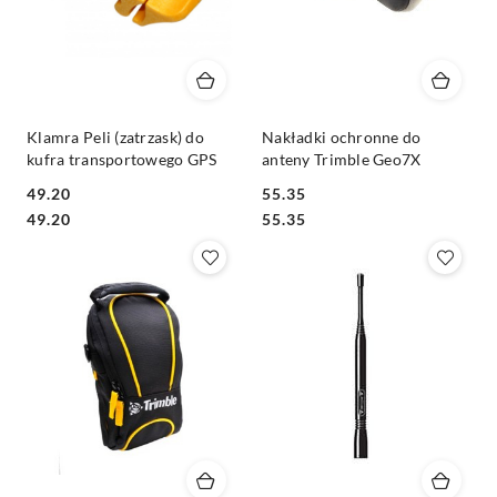
Klamra Peli (zatrzask) do
Nakładki ochronne do
kufra transportowego GPS
anteny Trimble Geo7X
49.20
55.35
Cena:
Cena:
Cena:
Cena:
49.20
55.35