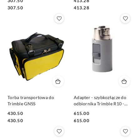
307.50
413.28
Cena:
Cena:
Cena:
Cena:
307.50
413.28
Torba transportowa do
Adapter - szybkozłącze do
Trimble GNSS
odbiornika Trimble R10 -
FORGEO (0.05m)
430.50
615.00
Cena:
Cena:
Cena:
Cena:
430.50
615.00