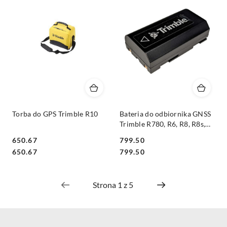
Torba do GPS Trimble R10
Bateria do odbiornika GNSS
Trimble R780, R6, R8, R8s,
R2 - 2200 mAHr
650.67
799.50
Cena:
Cena:
Cena:
Cena:
650.67
799.50