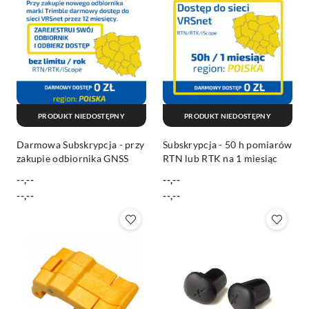
PRODUKT NIEDOSTĘPNY
PRODUKT NIEDOSTĘPNY
Darmowa Subskrypcja - przy
Subskrypcja - 50 h pomiarów
zakupie odbiornika GNSS
RTN lub RTK na 1 miesiąc
--,--
--,--
Cena:
Cena:
Cena:
Cena:
--,--
--,--