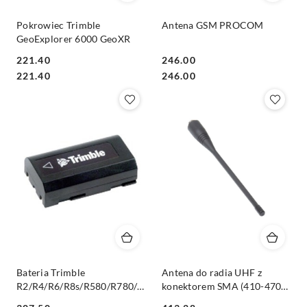
Pokrowiec Trimble
Antena GSM PROCOM
GeoExplorer 6000 GeoXR
221.40
246.00
Cena:
Cena:
Cena:
Cena:
221.40
246.00
Bateria Trimble
Antena do radia UHF z
R2/R4/R6/R8s/R580/R780/DiNi
konektorem SMA (410-470
Li-Ion, 2.6 mAh, 7.4V
MHz, 0 dB) Trimble R10