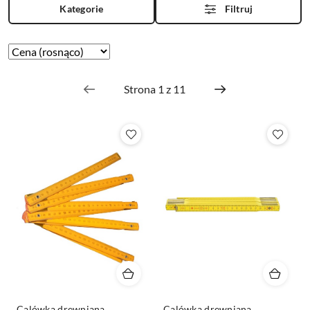
Kategorie
Filtruj
Zastosowano
Sortuj
według
sortowanie:
Cena
(rosnąco).
Calówka drewniana
Calówka drewniana