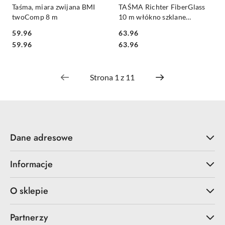
Taśma, miara zwijana BMI
TAŚMA Richter FiberGlass
twoComp 8 m
10 m włókno szklane
niełamliwe
59.96
63.96
Cena:
Cena:
Cena:
Cena:
59.96
63.96
Dane adresowe
Informacje
O sklepie
Partnerzy