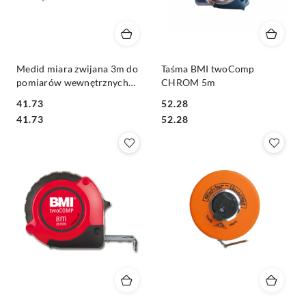
Medid miara zwijana 3m do
Taśma BMI twoComp
pomiarów wewnętrznych
CHROM 5m
,,Window''
41.73
52.28
Cena:
Cena:
Cena:
Cena:
41.73
52.28