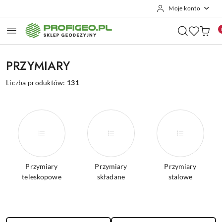
Moje konto
Przejdź do treści głównej
Przejdź do wyszukiwarki
Przejdź do moje konto
Przejdź do menu głównego
Przejdź do stopki
PRZYMIARY
Liczba produktów:
131
Przymiary
Przymiary
Przymiary
teleskopowe
składane
stalowe