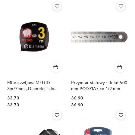
Miara zwijana MEDID
Przymiar stalowy - liniał 500
3m/7mm ,,Diameter'' do
mm PODZIAŁ co 1/2 mm
pomiarów średnic
33.73
36.90
zewnętrznych
Cena:
Cena:
Cena:
Cena:
33.73
36.90