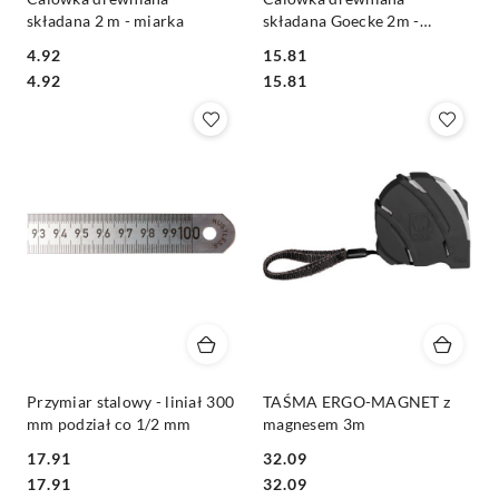
składana 2 m - miarka
składana Goecke 2m -
miarka
4.92
15.81
Cena:
Cena:
Cena:
Cena:
4.92
15.81
Przymiar stalowy - liniał 300
TAŚMA ERGO-MAGNET z
mm podział co 1/2 mm
magnesem 3m
17.91
32.09
Cena:
Cena:
Cena:
Cena:
17.91
32.09