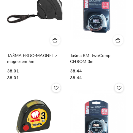
TAŚMA ERGO-MAGNET z
Taśma BMI twoComp
magnesem 5m
CHROM 3m
38.01
38.44
Cena:
Cena:
Cena:
Cena:
38.01
38.44