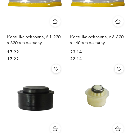
Koszulka ochronna, A4, 230
Koszulka ochronna, A3, 320
x 320mm na mapy
x 440mm na mapy
geodezyjne, dokumenty
geodezyjne, dokumenty
17.22
22.14
Cena:
Cena:
Cena:
Cena:
17.22
22.14