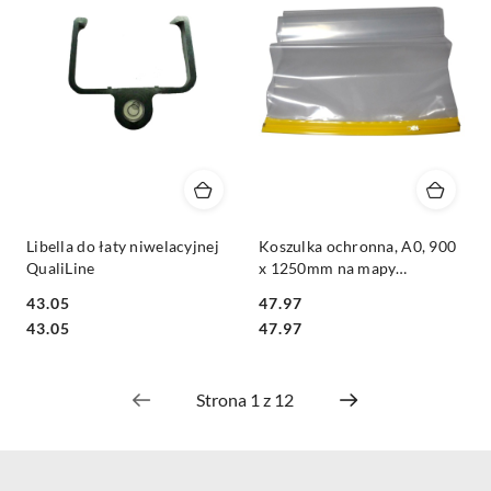
Libella do łaty niwelacyjnej
Koszulka ochronna, A0, 900
QualiLine
x 1250mm na mapy
geodezyjne, dokumenty
43.05
47.97
Cena:
Cena:
Cena:
Cena:
43.05
47.97