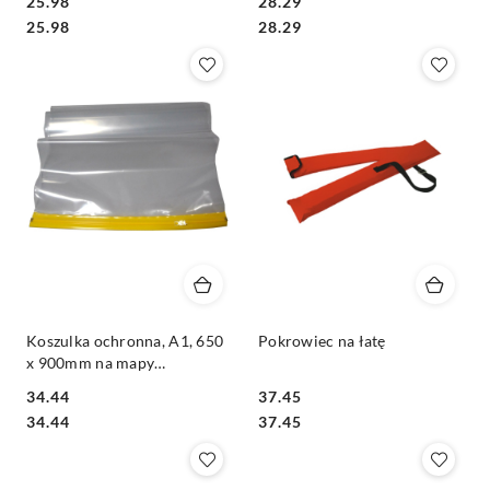
25.98
28.29
pomiarów dronem - 1szt
Cena:
Cena:
Cena:
Cena:
25.98
28.29
Koszulka ochronna, A1, 650
Pokrowiec na łatę
x 900mm na mapy
geodezyjne, dokumenty
34.44
37.45
Cena:
Cena:
Cena:
Cena:
34.44
37.45