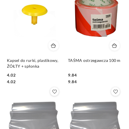
Kapsel do rurki, plastikowy,
TAŚMA ostrzegawcza 100 m
ŻÓŁTY + spłonka
4.02
9.84
Cena:
Cena:
Cena:
Cena:
4.02
9.84