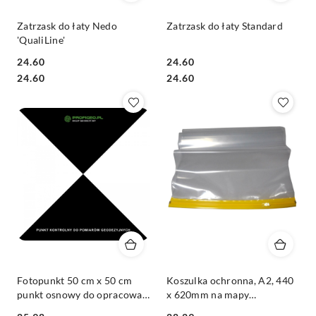
Zatrzask do łaty Nedo
Zatrzask do łaty Standard
'QualiLine'
24.60
24.60
Cena:
Cena:
Cena:
Cena:
24.60
24.60
Fotopunkt 50 cm x 50 cm
Koszulka ochronna, A2, 440
punkt osnowy do opracowań
x 620mm na mapy
fotogrametrycznych, do
geodezyjne, dokumenty