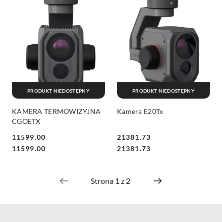
PRODUKT NIEDOSTĘPNY
PRODUKT NIEDOSTĘPNY
KAMERA TERMOWIZYJNA
Kamera E20Tx
CGOETX
11599.00
21381.73
Cena:
Cena:
Cena:
Cena:
11599.00
21381.73