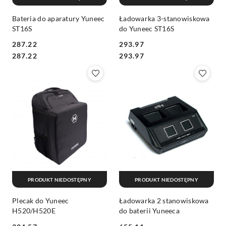
Bateria do aparatury Yuneec
Ładowarka 3-stanowiskowa
ST16S
do Yuneec ST16S
287.22
293.97
Cena:
Cena:
Cena:
Cena:
287.22
293.97
PRODUKT NIEDOSTĘPNY
PRODUKT NIEDOSTĘPNY
Plecak do Yuneec
Ładowarka 2 stanowiskowa
H520/H520E
do baterii Yuneeca