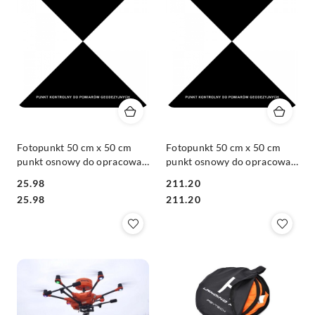
Fotopunkt 50 cm x 50 cm
Fotopunkt 50 cm x 50 cm
punkt osnowy do opracowań
punkt osnowy do opracowań
fotogrametrycznych, do
fotogrametrycznych, do
25.98
211.20
pomiarów dronem - 1szt
pomiarów dronem - 10szt
Cena:
Cena:
Cena:
Cena:
25.98
211.20