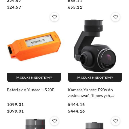
324.57
655.11
Cena:
Cena:
Cena:
Cena:
324.57
655.11
PRODUKT NIEDOSTĘPNY
PRODUKT NIEDOSTĘPNY
Bateria do Yuneec H520E
Kamera Yuneec E90x do
zastosowań filmowych,
mapowania i modelowania
1099.01
5444.16
3D oraz poszukiwań i
Cena:
Cena:
Cena:
Cena:
1099.01
5444.16
ratownictwa.