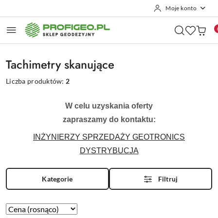
Moje konto
Przejdź do treści głównej
Przejdź do wyszukiwarki
Przejdź do moje konto
Przejdź do menu głównego
Przejdź do stopki
Tachimetry skanujące
Liczba produktów:
2
W celu uzyskania oferty
zapraszamy do kontaktu:
INŻYNIERZY SPRZEDAŻY GEOTRONICS
DYSTRYBUCJA
Kategorie
Filtruj
Zastosowano
Sortuj