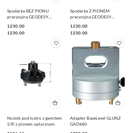
Spodarka BEZ PIONU
Spodarka Z PIONEM
precyzyjna GEODESY
precyzyjna GEODESY
K366SW, czarna
K366SW, czarna
1230.00
1230.00
Cena:
Cena:
Cena:
Cena:
1230.00
1230.00
Nośnik pod lustro z gwintem
Adapter BaseLevel GLUNZ
5/8' z pionem optycznym
GAD660