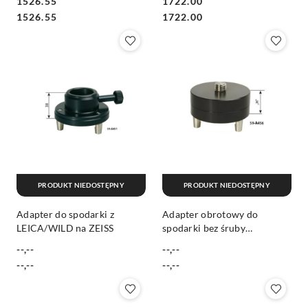
1526.55
1722.00
Cena:
Cena:
Cena:
Cena:
1526.55
1722.00
PRODUKT NIEDOSTĘPNY
PRODUKT NIEDOSTĘPNY
Adapter do spodarki z
Adapter obrotowy do
LEICA/WILD na ZEISS
spodarki bez śruby
zaciskowej
--,--
--,--
Cena:
Cena:
Cena:
Cena:
--,--
--,--