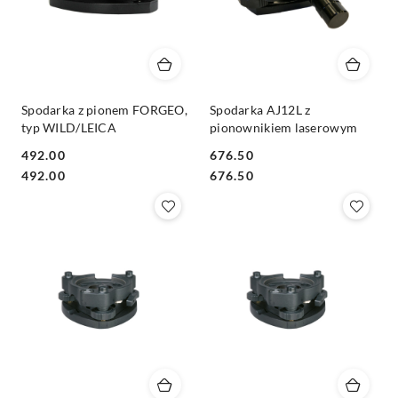
Spodarka z pionem FORGEO,
Spodarka AJ12L z
typ WILD/LEICA
pionownikiem laserowym
492.00
676.50
Cena:
Cena:
Cena:
Cena:
492.00
676.50