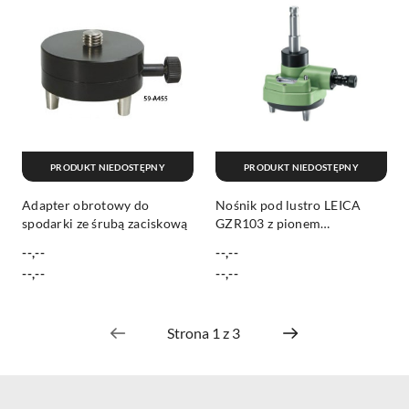
PRODUKT NIEDOSTĘPNY
PRODUKT NIEDOSTĘPNY
Adapter obrotowy do
Nośnik pod lustro LEICA
spodarki ze śrubą zaciskową
GZR103 z pionem
optycznym
--,--
--,--
Cena:
Cena:
Cena:
Cena:
--,--
--,--