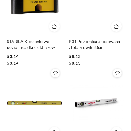
STABILA Kieszonkowa
P01 Poziomica anodowana
poziomica dla elektryków
złota Słowik 30cm
53.14
58.13
Cena:
Cena:
Cena:
Cena:
53.14
58.13