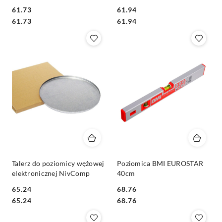
61.73
61.94
Cena:
Cena:
Cena:
Cena:
61.73
61.94
Talerz do poziomicy wężowej
Poziomica BMI EUROSTAR
elektronicznej NivComp
40cm
65.24
68.76
Cena:
Cena:
Cena:
Cena:
65.24
68.76