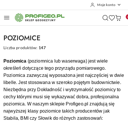
Moje konto
Przejdź do treści głównej
Przejdź do wyszukiwarki
Przejdź do moje konto
Przejdź do menu głównego
Przejdź do stopki
POZIOMICE
Liczba produktów:
147
Poziomica
(poziomnica lub waserwaga) jest wiele
określeń dotyczące tego przyrządu pomiarowego.
Poziomica zazwyczaj wyposażona jest najczęściej w dwie
libelle. Jest stosowana w szeroko pojętym budownictwie.
Niezbędna przy Dokładność i wytrzymałość poziomicy to
cechy którymi musi się wykazywać dobra, profesjonalna
poziomica. W naszym sklepie Profigeo.pl znajdują się
najwyższej klasy
poziomice takich producentów jak
Stabila, BMI czy Słowik do różnych zastosowań: