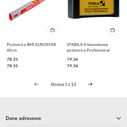
Poziomica BMI EUROSTAR
STABILA Kieszonkowa
60cm
poziomica Professional
78.35
79.36
Cena:
Cena:
Cena:
Cena:
78.35
79.36
Dane adresowe