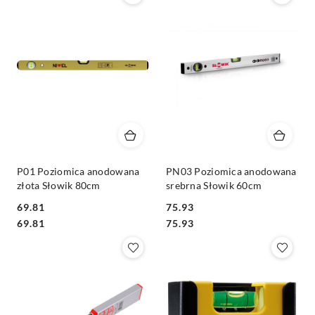
P01 Poziomica anodowana
PN03 Poziomica anodowana
złota Słowik 80cm
srebrna Słowik 60cm
69.81
75.93
Cena:
Cena:
Cena:
Cena:
69.81
75.93