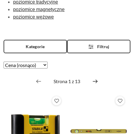
p
oziomice tradycyjne
poziomice magnetyczne
poziomice wężowe
Kategorie
Filtruj
Zastosowano
Sortuj
według
sortowanie:
Cena
(rosnąco).