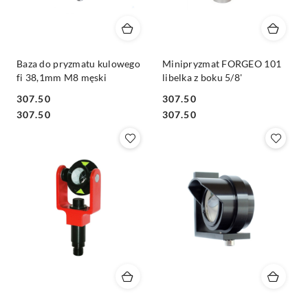
Baza do pryzmatu kulowego
Minipryzmat FORGEO 101
fi 38,1mm M8 męski
libelka z boku 5/8'
307.50
307.50
Cena:
Cena:
Cena:
Cena:
307.50
307.50