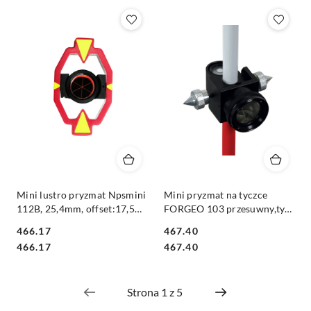
Mini lustro pryzmat Npsmini
Mini pryzmat na tyczce
112B, 25,4mm, offset:17,5
FORGEO 103 przesuwny,typ
FORGEO typ Leica
SECO
466.17
467.40
Cena:
Cena:
Cena:
Cena:
466.17
467.40