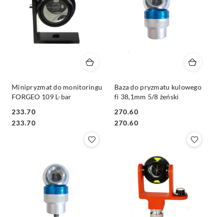
Minipryzmat do monitoringu
Baza do pryzmatu kulowego
FORGEO 109 L-bar
fi 38,1mm 5/8 żeński
233.70
270.60
Cena:
Cena:
Cena:
Cena:
233.70
270.60