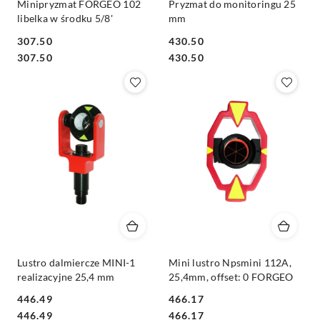
Minipryzmat FORGEO 102
Pryzmat do monitoringu 25
libelka w środku 5/8'
mm
307.50
430.50
Cena:
Cena:
Cena:
Cena:
307.50
430.50
Lustro dalmiercze MINI-1
Mini lustro Npsmini 112A,
realizacyjne 25,4 mm
25,4mm, offset: 0 FORGEO
446.49
466.17
Cena:
Cena:
Cena:
Cena:
446.49
466.17