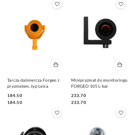
Tarcza dalmiercza Forgeo z
Minipryzmat do monitoringu
pryzmatem, typ Leica
FORGEO 105 L-bar
184.50
233.70
Cena:
Cena:
Cena:
Cena:
184.50
233.70