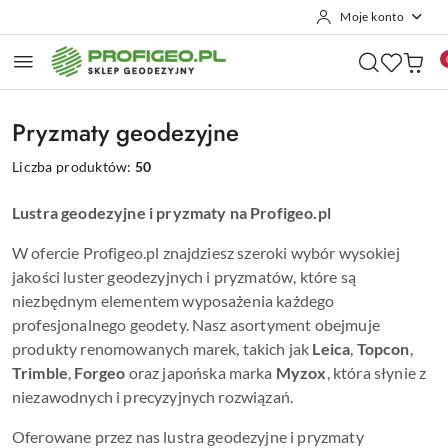
Moje konto
Przejdź do treści głównej
Przejdź do wyszukiwarki
Przejdź do moje konto
Przejdź do menu głównego
Przejdź do stopki
Pryzmaty geodezyjne
Liczba produktów:
50
Lustra geodezyjne i pryzmaty na Profigeo.pl
W ofercie Profigeo.pl znajdziesz szeroki wybór wysokiej
jakości luster geodezyjnych i pryzmatów, które są
niezbędnym elementem wyposażenia każdego
profesjonalnego geodety. Nasz asortyment obejmuje
produkty renomowanych marek, takich jak
Leica
,
Topcon
,
Trimble
,
Forgeo
oraz japońska marka
Myzox
, która słynie z
niezawodnych i precyzyjnych rozwiązań.
Oferowane przez nas lustra geodezyjne i pryzmaty