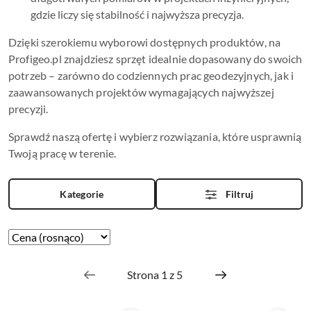
gdzie liczy się stabilność i najwyższa precyzja.
Dzięki szerokiemu wyborowi dostępnych produktów, na
Profigeo.pl znajdziesz sprzęt idealnie dopasowany do swoich
potrzeb – zarówno do codziennych prac geodezyjnych, jak i
zaawansowanych projektów wymagających najwyższej
precyzji.
Sprawdź naszą ofertę i wybierz rozwiązania, które usprawnią
Twoją pracę w terenie.
Kategorie
Filtruj
Zastosowano
Sortuj
według
sortowanie:
Cena
(rosnąco).