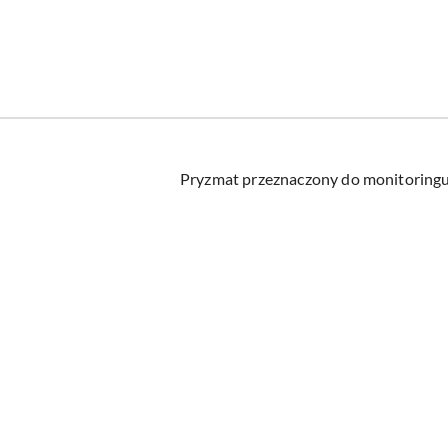
Pryzmat przeznaczony do monitoring
Pomiń karuzelę produktów