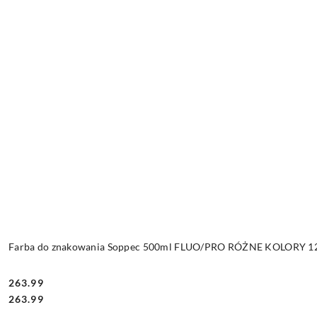
Farba do znakowania Soppec 500ml FLUO/PRO RÓŻNE KOLORY 12 
263.99
Cena:
Cena:
263.99