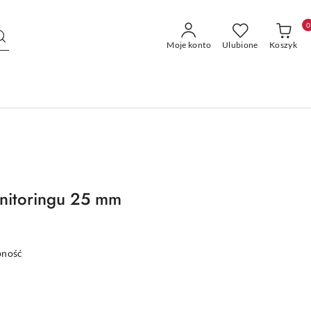
0
Moje konto
Ulubione
Koszyk
nitoringu 25 mm
pność