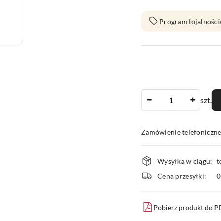
Program lojalności
Ilość
szt.
Zamówienie telefoniczn
Dostępność
Wysyłka w ciągu:
t
i
Cena przesyłki:
dostawa
Pobierz produkt do 