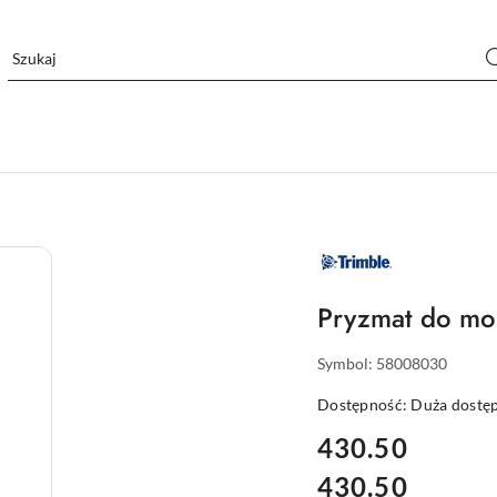
NAZWA
PRODUCENTA:
TRIMBLE
Pryzmat do mo
Symbol:
58008030
Dostępność:
Duża dostę
cena:
430.50
430.50
Cena: