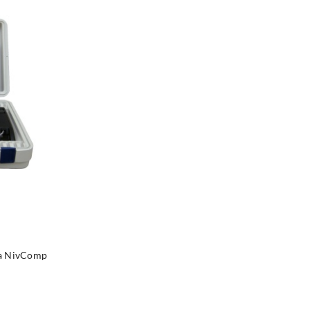
NY
na NivComp