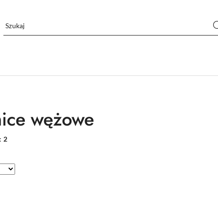
ice wężowe
:
2