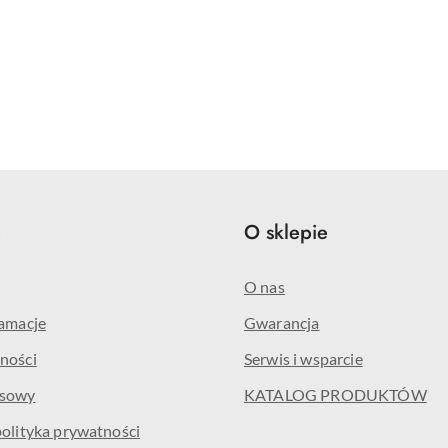
e
O sklepie
O nas
lamacje
Gwarancja
ności
Serwis i wsparcie
isowy
KATALOG PRODUKTÓW
polityka prywatności