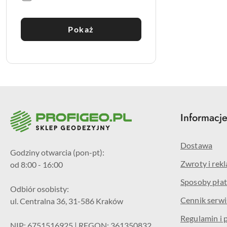
Pokaż
Informacj
Dostawa
Godziny otwarcia (pon-pt):
Zwroty i rek
od 8:00 - 16:00
Sposoby płat
Odbiór osobisty:
Cennik serw
ul. Centralna 36, 31-586 Kraków
Regulamin i 
NIP: 6751516925 | REGON: 361350832