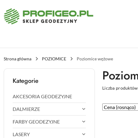
Przejdź do treści głównej
Przejdź do wyszukiwarki
Przejdź do moje konto
Przejdź do menu głównego
Przejdź do stopki
Strona główna
POZIOMICE
Poziomice wężowe
Poziom
Kategorie
Liczba produktów
AKCESORIA GEODEZYJNE
Zastosowano
Sortuj
DALMIERZE
według
sortowanie:
FARBY GEODEZYJNE
Cena
(rosnąco).
LASERY