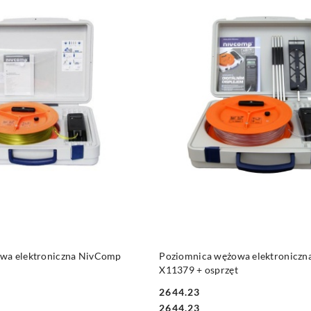
PRODUKT NIEDOSTĘP
DO KOSZYKA
wa elektroniczna NivComp
Poziomnica wężowa elektronicz
X11379 + osprzęt
2644.23
Cena:
Cena:
2644.23