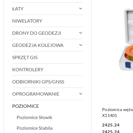
ŁATY
NIWELATORY
DRONY DO GEODEZJI
GEODEZJA KOLEJOWA
SPRZĘT GIS
KONTROLERY
ODBIORNIKI GPS/GNSS
OPROGRAMOWANIE
POZIOMICE
Poziomica wężo
X11401
Poziomice Słowik
2425.24
Poziomice Stabila
Cena:
Cena:
2425.24