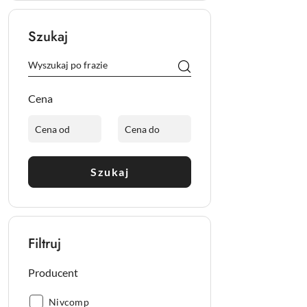
Szukaj
Cena
Szukaj
Filtruj
Producent
Producent:
Nivcomp