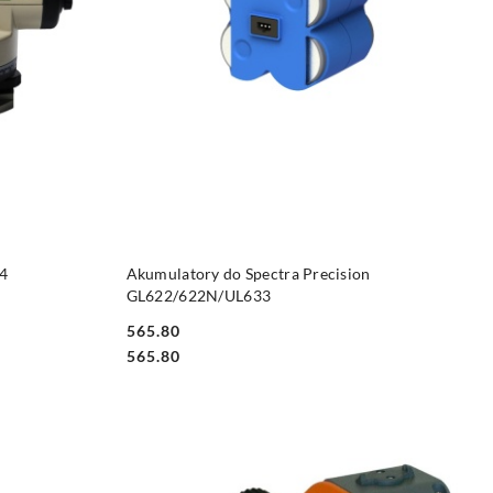
DO KOSZYKA
24
Akumulatory do Spectra Precision
GL622/622N/UL633
565.80
Cena:
Cena:
565.80