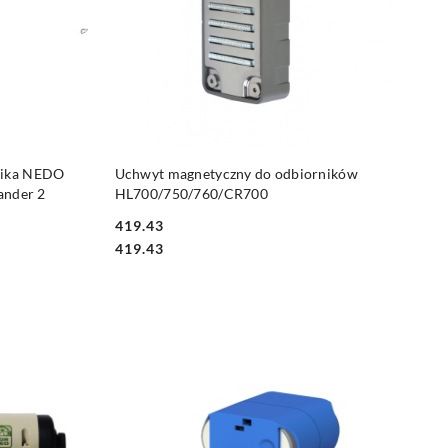
DO KOSZYKA
nika NEDO
Uchwyt magnetyczny do odbiorników
ander 2
HL700/750/760/CR700
419.43
Cena:
Cena:
419.43