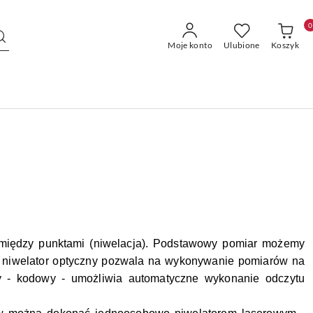
0
Moje konto
Ulubione
Koszyk
u między punktami (niwelacja). Podstawowy pomiar możemy
a niwelator optyczny pozwala na wykonywanie pomiarów na
ny - kodowy -
umożliwia automatyczne wykonanie odczytu