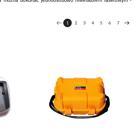
 można dokonać jednoosobowo niwelatorem laserowym -
1
2
3
4
5
6
7