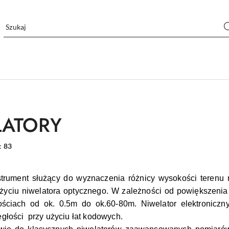
LATORY
:
83
nstrument służący do wyznaczenia różnicy wysokości teren
życiu niwelatora optycznego. W zależności od powiększeni
ościach od ok. 0.5m do ok.60-80m. Niwelator elektronicz
egłości przy użyciu łat kodowych.