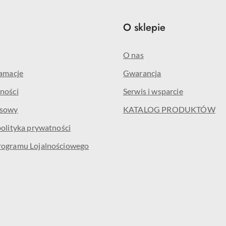
e
O sklepie
O nas
lamacje
Gwarancja
ności
Serwis i wsparcie
isowy
KATALOG PRODUKTÓW
polityka prywatności
rogramu Lojalnościowego