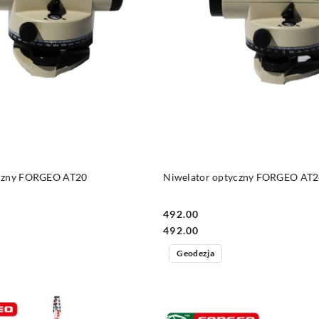
DO KOSZYKA
DO KOSZYKA
yczny FORGEO AT20
Niwelator optyczny FORGEO AT
492.00
Cena:
Cena:
492.00
Geodezja