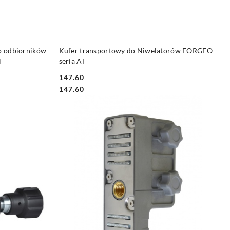
DO KOSZYKA
o odbiorników
Kufer transportowy do Niwelatorów FORGEO
i
seria AT
147.60
Cena:
Cena:
147.60