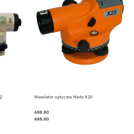
DO KOSZYKA
32
Niwelator optyczny Nedo X20
688.80
Cena:
Cena:
688.80