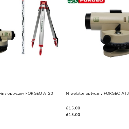
DO KOSZYKA
DO KOSZYKA
yjny optyczny FORGEO AT20
Niwelator optyczny FORGEO AT
615.00
Cena:
Cena:
615.00