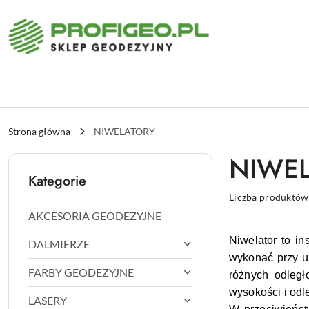
Przejdź do treści głównej
Przejdź do wyszukiwarki
Przejdź do moje konto
Przejdź do menu głównego
Przejdź do stopki
Strona główna
NIWELATORY
NIWE
Kategorie
Liczba produktów
AKCESORIA GEODEZYJNE
Niwelator to i
DALMIERZE
wykonać przy u
FARBY GEODEZYJNE
różnych odległ
wysokości i odl
LASERY