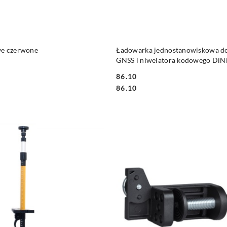
DO KOSZYKA
DO KOSZYKA
we czerwone
Ładowarka jednostanowiskowa d
GNSS i niwelatora kodowego DiN
86.10
Cena:
Cena:
86.10