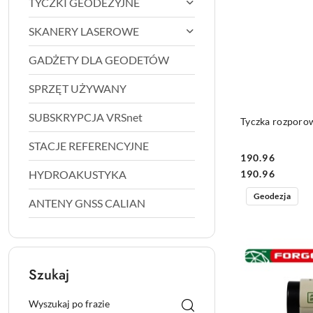
TYCZKI GEODEZYJNE
SKANERY LASEROWE
GADŻETY DLA GEODETÓW
SPRZĘT UŻYWANY
SUBSKRYPCJA VRSnet
Tyczka rozporow
STACJE REFERENCYJNE
190.96
Cena:
Cena:
190.96
HYDROAKUSTYKA
Geodezja
ANTENY GNSS CALIAN
Szukaj