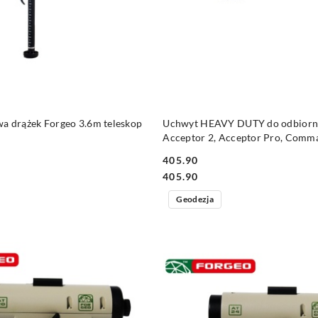
DO KOSZYKA
DO KOSZYKA
a drążek Forgeo 3.6m teleskop
Uchwyt HEAVY DUTY do odbior
Acceptor 2, Acceptor Pro, Comm
405.90
Cena:
Cena:
405.90
Geodezja