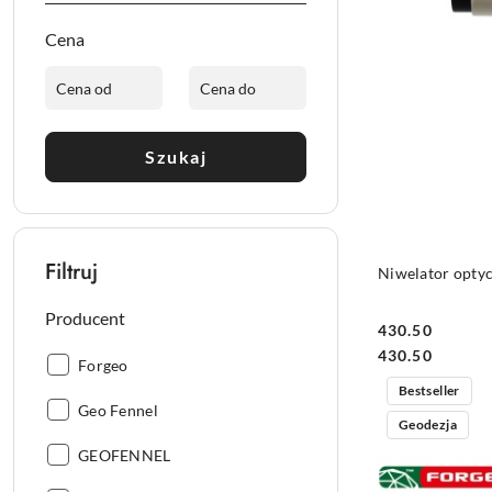
Cena
Szukaj
Filtruj
Niwelator opt
Producent
430.50
Cena:
Cena:
430.50
Producent:
Forgeo
Bestseller
Producent:
Geo Fennel
Geodezja
Producent:
GEOFENNEL