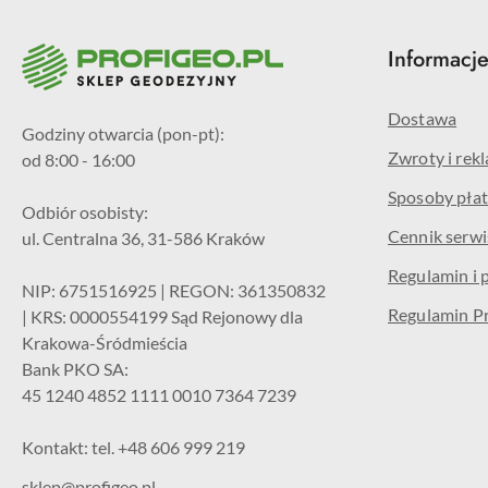
Informacj
Dostawa
Godziny otwarcia (pon-pt):
Zwroty i rek
od 8:00 - 16:00
Sposoby płat
Odbiór osobisty:
Cennik serw
ul. Centralna 36, 31-586 Kraków
Regulamin i 
NIP: 6751516925 | REGON: 361350832
Regulamin P
| KRS: 0000554199 Sąd Rejonowy dla
Krakowa-Śródmieścia
Bank PKO SA:
45 1240 4852 1111 0010 7364 7239
Kontakt: tel. +48 606 999 219
sklep@profigeo.pl