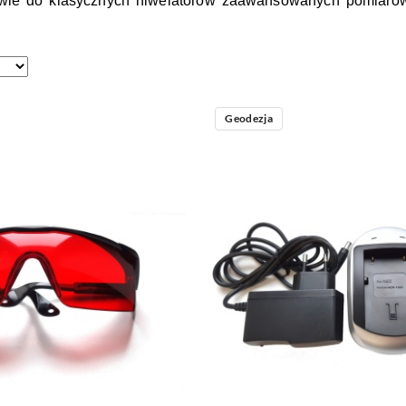
wie do klasycznych niwelatorów z
aawansowanych pomiarów
Geodezja