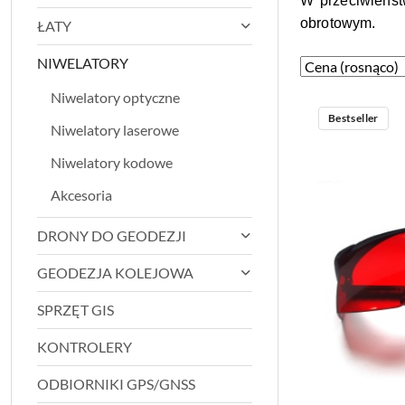
W przeciwieńst
obrotowym.
ŁATY
NIWELATORY
Zastosowano
Sortuj
według
sortowanie:
Niwelatory optyczne
Cena
Bestseller
Niwelatory laserowe
(rosnąco).
Niwelatory kodowe
Akcesoria
DRONY DO GEODEZJI
GEODEZJA KOLEJOWA
SPRZĘT GIS
KONTROLERY
ODBIORNIKI GPS/GNSS