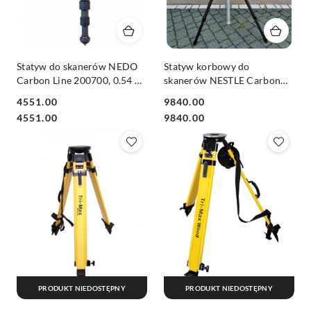
Statyw do skanerów NEDO
Statyw korbowy do
Carbon Line 200700, 0.54 m-
skanerów NESTLE Carbon
1.65 m,
0.12 m-1.53 m, statwy do
4551.00
9840.00
skanera Trimble X7
Cena:
Cena:
Cena:
Cena:
4551.00
9840.00
PRODUKT NIEDOSTĘPNY
PRODUKT NIEDOSTĘPNY