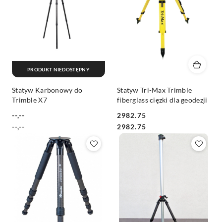
PRODUKT NIEDOSTĘPNY
Statyw Karbonowy do
Statyw Tri-Max Trimble
Trimble X7
fiberglass cięzki dla geodezji
--,--
2982.75
Cena:
Cena:
Cena:
Cena:
--,--
2982.75