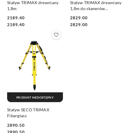
Statyw TRIMAX drewniany
Statyw TRIMAX drewniany
1,8m
1,8m do skanerów
laserowych 3D, tachmietrów
2189.40
2829.00
Cena:
Cena:
Cena:
Cena:
2189.40
2829.00
PRODUKT NIEDOSTĘPNY
Statyw SECO TRIMAX
Fiberglass
2890.50
Cena:
Cena:
2890.50