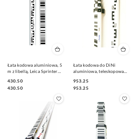
Łata kodowa aluminiowa, 5
Łata kodowa do DiNi
m z libellą, Leica Sprinter
aluminiowa, teleskopowa
GSS111
TD24, 4 m 4 el
430.50
953.25
Cena:
Cena:
Cena:
Cena:
430.50
953.25