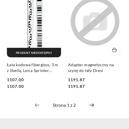
PRODUKT NIEDOSTĘPNY
Łata kodowa fiberglass, 3 m
Adapter magnetyczny na
z libellą, Leica Sprinter
szynę do łaty Dresi
GSS113
1107.00
1191.87
Cena:
Cena:
Cena:
Cena:
1107.00
1191.87