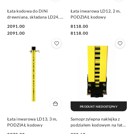
Łata kodowa do DiNi
Łata inwarowa LD12, 2 m,
drewniana, składana LD24, 4
PODZIAŁ kodowy
m 4 el
2091.00
8118.00
Cena:
Cena:
Cena:
Cena:
2091.00
8118.00
PRODUKT NIEDOSTĘPNY
Łata inwarowa LD13, 3 m,
Samoprzylepna naklejka z
PODZIAŁ kodowy
podziałem kodowym na łatę
do DiNi 1m