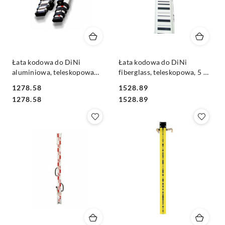
Łata kodowa do DiNi
Łata kodowa do DiNi
aluminiowa, teleskopowa
fiberglass, teleskopowa, 5 m
TD25, 5 m 5 el
5 el
1278.58
1528.89
Cena:
Cena:
Cena:
Cena:
1278.58
1528.89