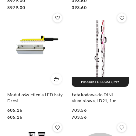
8979.00
393.60
Cena:
Cena:
Cena:
Cena:
8979.00
393.60
PRODUKT NIEDOSTĘPNY
Moduł oświetlenia LED Łaty
Łata kodowa do DiNi
Dresi
aluminiowa, LD21, 1 m
605.16
703.56
Cena:
Cena:
Cena:
Cena:
605.16
703.56