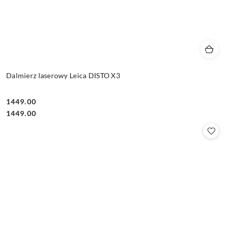
Dalmierz laserowy Leica DISTO X3
1449.00
Cena:
Cena:
1449.00