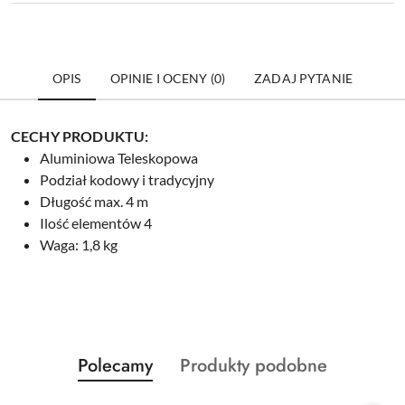
OPIS
OPINIE I OCENY (0)
ZADAJ PYTANIE
CECHY PRODUKTU:
Aluminiowa Teleskopowa
Podział kodowy i tradycyjny
Długość max. 4 m
Ilość elementów 4
Waga: 1,8 kg
Produkty
Produkty
Polecamy
Produkty podobne
Pomiń karuzelę produktów
o
o