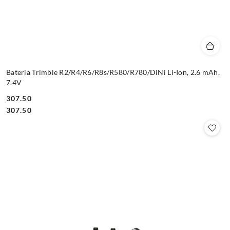
Bateria Trimble R2/R4/R6/R8s/R580/R780/DiNi Li-Ion, 2.6 mAh,
7.4V
307.50
Cena:
Cena:
307.50