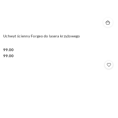
Uchwyt ścienny Forgeo do lasera krzyżowego
99.00
Cena:
Cena:
99.00