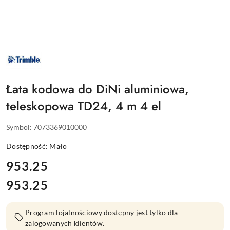
NAZWA
PRODUCENTA:
TRIMBLE
Łata kodowa do DiNi aluminiowa,
teleskopowa TD24, 4 m 4 el
Symbol:
7073369010000
Dostępność:
Mało
cena:
953.25
953.25
Cena:
Program lojalnościowy dostępny jest tylko dla
zalogowanych klientów.