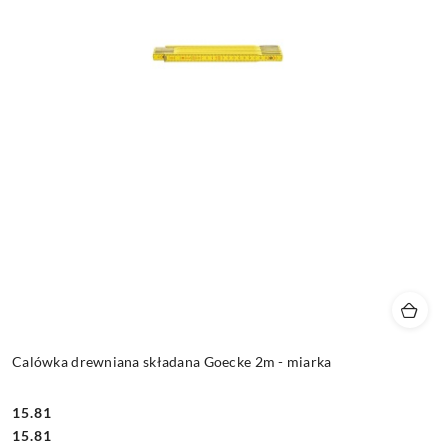
Calówka drewniana składana Goecke 2m - miarka
15.81
Cena:
Cena:
15.81