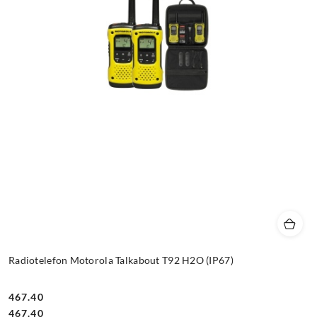
Radiotelefon Motorola Talkabout T92 H2O (IP67)
467.40
Cena:
Cena:
467.40