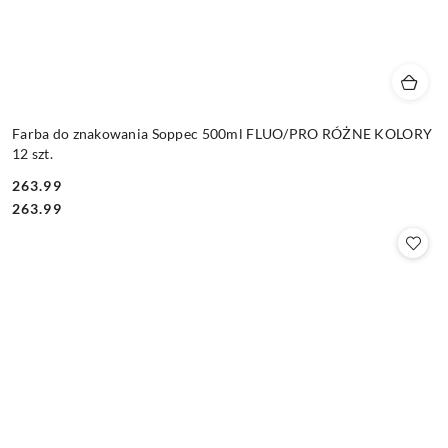
Farba do znakowania Soppec 500ml FLUO/PRO RÓŻNE KOLORY
12 szt.
263.99
Cena:
Cena:
263.99