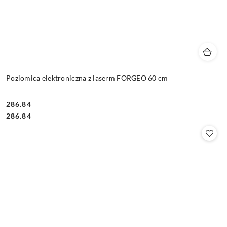
Poziomica elektroniczna z laserm FORGEO 60 cm
286.84
Cena:
Cena:
286.84