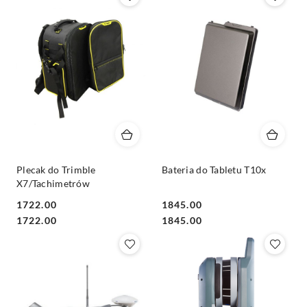
Plecak do Trimble
Bateria do Tabletu T10x
X7/Tachimetrów
1722.00
1845.00
Cena:
Cena:
Cena:
Cena:
1722.00
1845.00