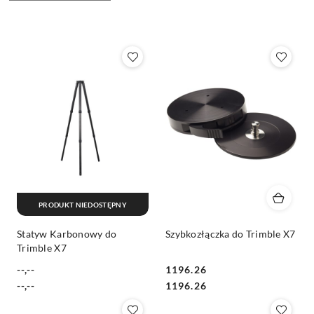
według
sortowanie:
Cena
(rosnąco).
PRODUKT NIEDOSTĘPNY
Statyw Karbonowy do
Szybkozłączka do Trimble X7
Trimble X7
--,--
1196.26
Cena:
Cena:
Cena:
Cena:
--,--
1196.26