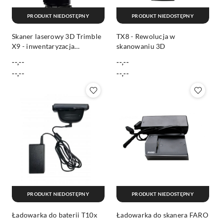
PRODUKT NIEDOSTĘPNY
PRODUKT NIEDOSTĘPNY
Skaner laserowy 3D Trimble
TX8 - Rewolucja w
X9 - inwentaryzacja
skanowaniu 3D
budynków, skanowanie
--,--
--,--
pomieszczeń
Cena:
Cena:
Cena:
Cena:
--,--
--,--
PRODUKT NIEDOSTĘPNY
PRODUKT NIEDOSTĘPNY
Ładowarka do baterii T10x
Ładowarka do skanera FARO