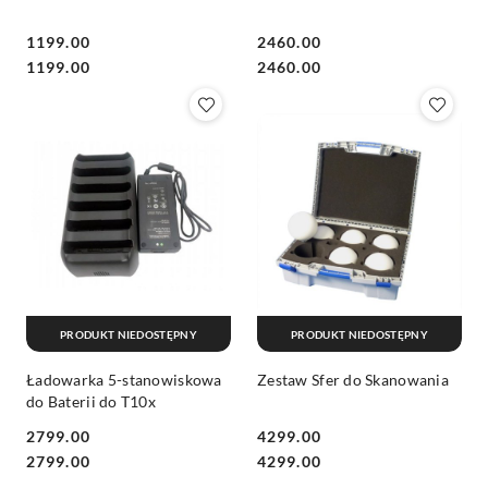
1199.00
2460.00
Cena:
Cena:
Cena:
Cena:
1199.00
2460.00
PRODUKT NIEDOSTĘPNY
PRODUKT NIEDOSTĘPNY
Ładowarka 5-stanowiskowa
Zestaw Sfer do Skanowania
do Baterii do T10x
2799.00
4299.00
Cena:
Cena:
Cena:
Cena:
2799.00
4299.00