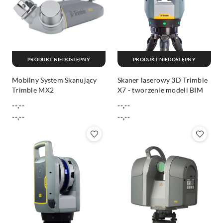
PRODUKT NIEDOSTĘPNY
PRODUKT NIEDOSTĘPNY
Mobilny System Skanujący
Skaner laserowy 3D Trimble
Trimble MX2
X7 - tworzenie modeli BIM
--,--
--,--
Cena:
Cena:
Cena:
Cena:
--,--
--,--