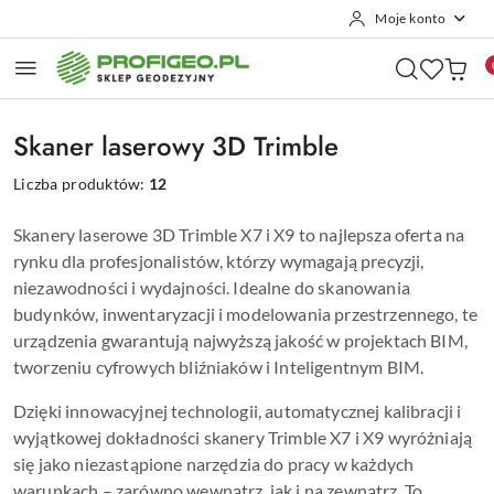
Moje konto
Przejdź do treści głównej
Przejdź do wyszukiwarki
Przejdź do moje konto
Przejdź do menu głównego
Przejdź do stopki
Skaner laserowy 3D Trimble
Liczba produktów:
12
Skanery laserowe 3D Trimble X7 i X9 to najlepsza oferta na
rynku dla profesjonalistów, którzy wymagają precyzji,
niezawodności i wydajności. Idealne do skanowania
budynków, inwentaryzacji i modelowania przestrzennego, te
urządzenia gwarantują najwyższą jakość w projektach BIM,
tworzeniu cyfrowych bliźniaków i Inteligentnym BIM.
Dzięki innowacyjnej technologii, automatycznej kalibracji i
wyjątkowej dokładności skanery Trimble X7 i X9 wyróżniają
się jako niezastąpione narzędzia do pracy w każdych
warunkach – zarówno wewnątrz, jak i na zewnątrz. To