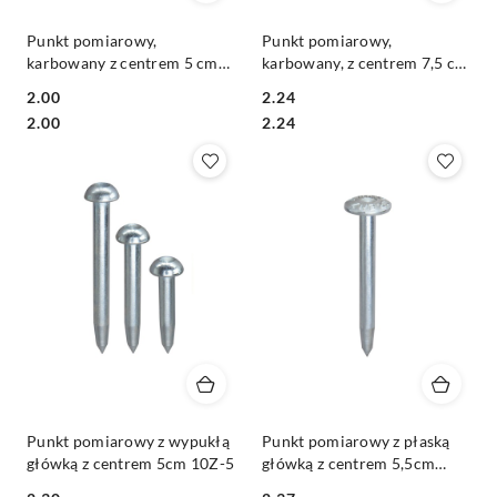
Punkt pomiarowy,
Punkt pomiarowy,
karbowany z centrem 5 cm
karbowany, z centrem 7,5 cm
10LK-5
10LK-7,5
2.00
2.24
Cena:
Cena:
Cena:
Cena:
2.00
2.24
Punkt pomiarowy z wypukłą
Punkt pomiarowy z płaską
główką z centrem 5cm 10Z-5
główką z centrem 5,5cm
10ZSO-5