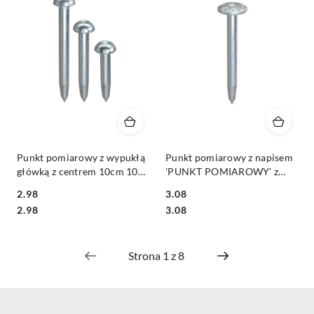
Punkt pomiarowy z wypukłą
Punkt pomiarowy z napisem
główką z centrem 10cm 10Z-
'PUNKT POMIAROWY' z
10
centrem 5,5cm 10ZSO-5-PP
2.98
3.08
Cena:
Cena:
Cena:
Cena:
2.98
3.08