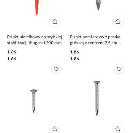
Punkt plastikowy do szybkiej
Punkt pomiarowy z płaską
stabilizacji długości 200 mm
główką z centrem 2,5 cm
10TK-25
1.66
1.86
Cena:
Cena:
Cena:
Cena:
1.66
1.86