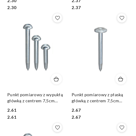
2.30
2.37
Cena:
Cena:
Cena:
Cena:
2.30
2.37
Punkt pomiarowy z wypukłą
Punkt pomiarowy z płaską
główką z centrem 7,5cm
główką z centrem 7,5cm
10Z-7,5
10ZSO-7,5
2.61
2.67
Cena:
Cena:
Cena:
Cena:
2.61
2.67