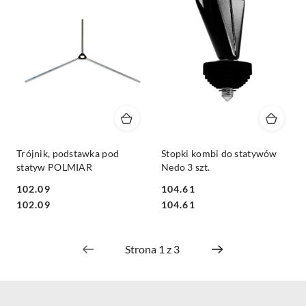
Trójnik, podstawka pod
Stopki kombi do statywów
statyw POLMIAR
Nedo 3 szt.
102.09
104.61
Cena:
Cena:
Cena:
Cena:
102.09
104.61