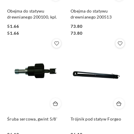
Obejma do statywu
Obejma do statywu
drewnianego 200100, kpl.
drewnianego 200513
51.66
73.80
Cena:
Cena:
Cena:
Cena:
51.66
73.80
Śruba sercowa, gwint 5/8'
Trójnik pod statyw Forgeo