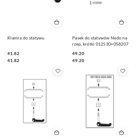
Klamra do statywu
Pasek do statywów Nedo na
rzep, krótki 012530+058207
41.82
49.20
Cena:
Cena:
Cena:
Cena:
41.82
49.20