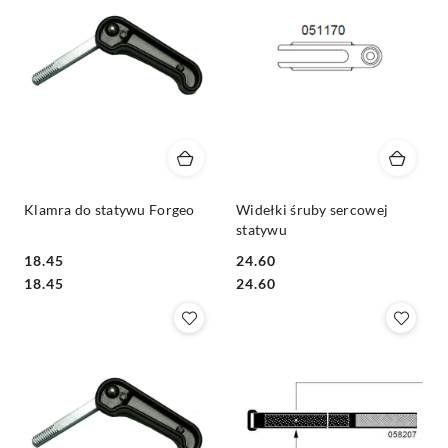
Klamra do statywu Forgeo
Widełki śruby sercowej
statywu
18.45
24.60
Cena:
Cena:
Cena:
Cena:
18.45
24.60