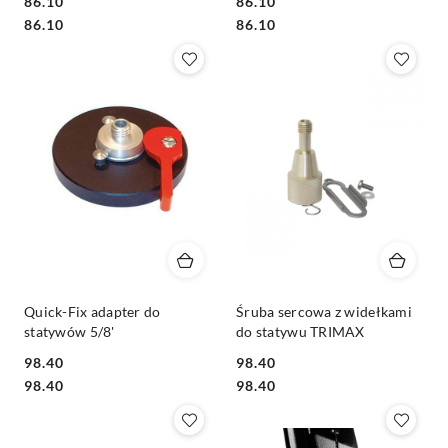
86.10
86.10
Cena:
Cena:
Cena:
Cena:
86.10
86.10
Quick-Fix adapter do
Śruba sercowa z widełkami
statywów 5/8'
do statywu TRIMAX
98.40
98.40
Cena:
Cena:
Cena:
Cena:
98.40
98.40