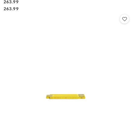
263.99
Cena:
Cena:
263.99