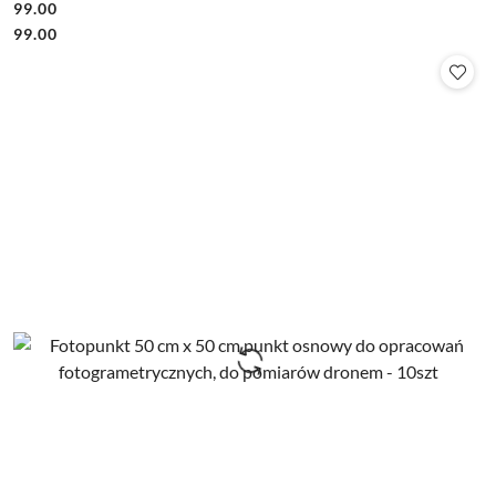
99.00
Cena:
Cena:
99.00