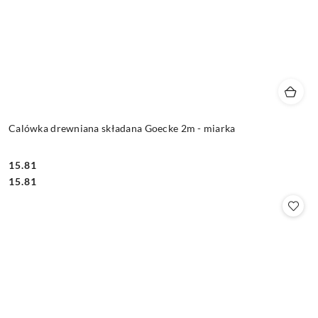
Calówka drewniana składana Goecke 2m - miarka
15.81
Cena:
Cena:
15.81