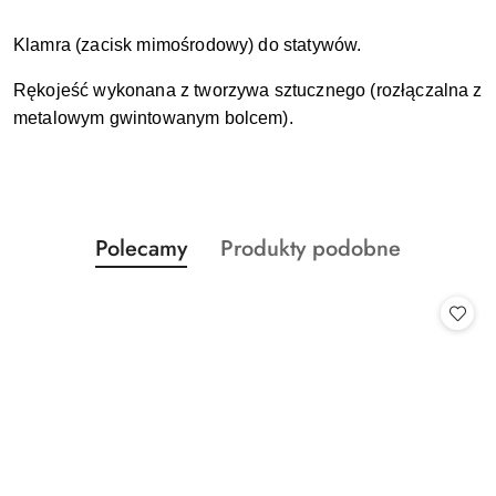
Klamra (zacisk mimośrodowy) do statywów.
Rękojeść wykonana z tworzywa sztucznego (rozłączalna z
metalowym gwintowanym bolcem).
Produkty
Produkty
Polecamy
Produkty podobne
Pomiń karuzelę produktów
o
o
statusie:
statusie: