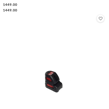
1449.00
Cena:
Cena:
1449.00