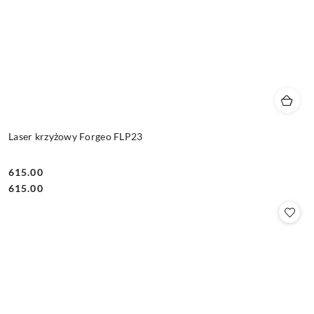
Laser krzyżowy Forgeo FLP23
615.00
Cena:
Cena:
615.00