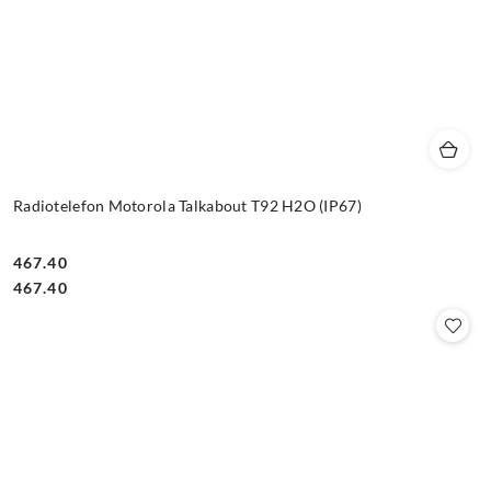
Radiotelefon Motorola Talkabout T92 H2O (IP67)
467.40
Cena:
Cena:
467.40