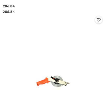
286.84
Cena:
Cena:
286.84