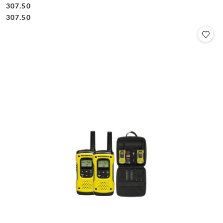
307.50
Cena:
Cena:
307.50