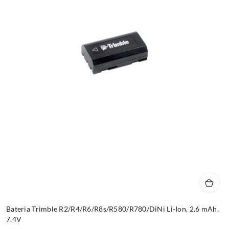
Bateria Trimble R2/R4/R6/R8s/R580/R780/DiNi Li-Ion, 2.6 mAh,
7.4V