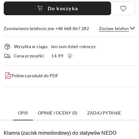
Do koszyka
Zamówienie telefoniczne +48 668 867 282
Zostaw telefon
Dostępność
Wysyłka w ciągu:
ten sam dzień roboczy
i
dostawa
Wyślij
Cena przesyłki:
14.99
Pobierz produkt do PDF
OPIS
OPINIE I OCENY (0)
ZADAJ PYTANIE
Klamra (zacisk mimośrodowy) do statywów NEDO