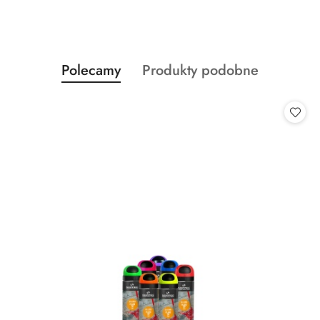
Produkty
Produkty
Polecamy
Produkty podobne
Pomiń karuzelę produktów
o
o
statusie:
statusie: