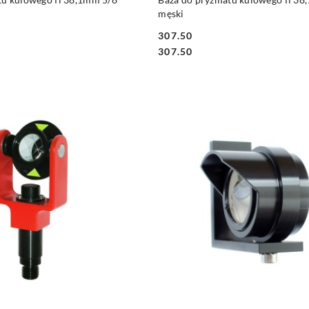
męski
307.50
Cena:
Cena:
307.50