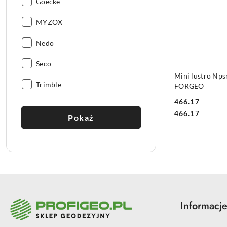
Producent:
Goecke
Producent:
MYZOX
Producent:
Nedo
Producent:
Seco
Mini lustro Nps
Producent:
Trimble
FORGEO
466.17
Cena:
Cena:
466.17
Pokaż
Informacj