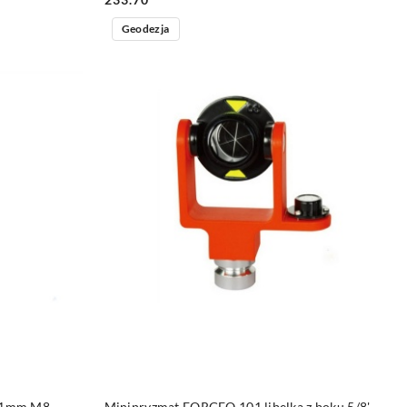
Geodezja
DO KOSZYKA
8,1mm M8
Minipryzmat FORGEO 101 libelka z boku 5/8'