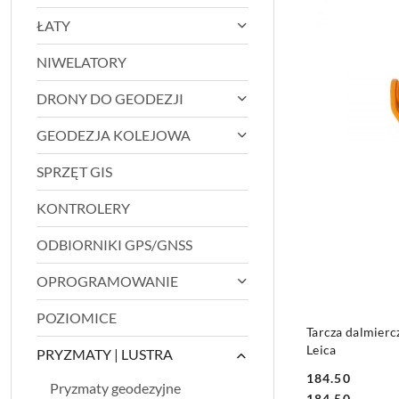
ŁATY
NIWELATORY
DRONY DO GEODEZJI
GEODEZJA KOLEJOWA
SPRZĘT GIS
KONTROLERY
ODBIORNIKI GPS/GNSS
OPROGRAMOWANIE
POZIOMICE
Tarcza dalmierc
Leica
PRYZMATY | LUSTRA
184.50
Pryzmaty geodezyjne
Cena:
Cena:
184.50