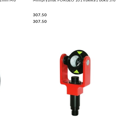
307.50
Cena:
Cena:
307.50