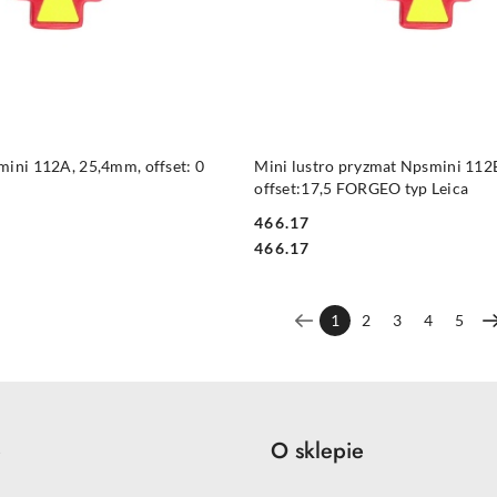
DO KOSZYKA
DO KOSZYKA
mini 112A, 25,4mm, offset: 0
Mini lustro pryzmat Npsmini 112
offset:17,5 FORGEO typ Leica
466.17
Cena:
Cena:
466.17
1
2
3
4
5
e
O sklepie