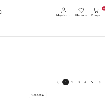
0
Moje konto
Ulubione
Koszyk
1
2
3
4
5
Geodezja