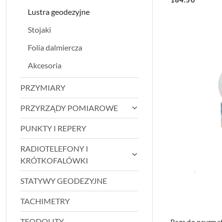
Lustra geodezyjne
Stojaki
Folia dalmiercza
Akcesoria
PRZYMIARY
PRZYRZĄDY POMIAROWE
PUNKTY I REPERY
RADIOTELEFONY I
KRÓTKOFALÓWKI
STATYWY GEODEZYJNE
TACHIMETRY
TEODOLITY
Baza do pryzma