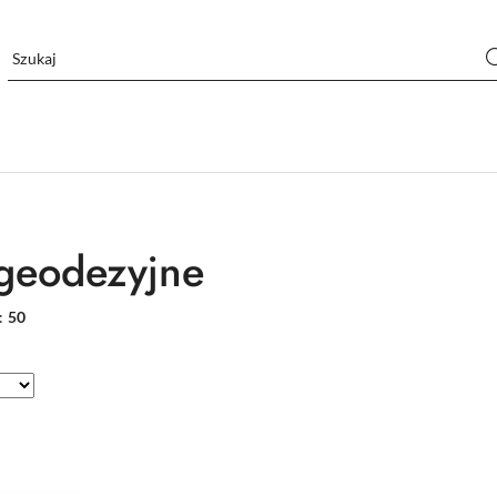
 geodezyjne
:
50