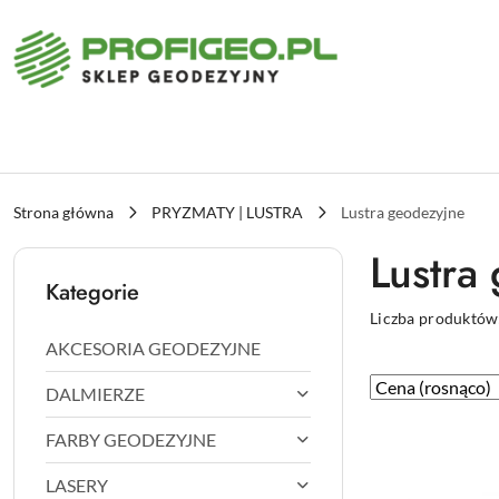
Przejdź do treści głównej
Przejdź do wyszukiwarki
Przejdź do moje konto
Przejdź do menu głównego
Przejdź do stopki
Strona główna
PRYZMATY | LUSTRA
Lustra geodezyjne
Lustra
Kategorie
Liczba produktów
AKCESORIA GEODEZYJNE
Zastosowano
Sortuj
DALMIERZE
według
sortowanie:
FARBY GEODEZYJNE
Cena
(rosnąco).
LASERY