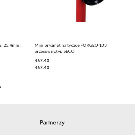
DO KOSZYKA
B, 25,4mm,
Mini pryzmat na tyczce FORGEO 103
przesuwny,typ SECO
467.40
Cena:
Cena:
467.40
Partnerzy