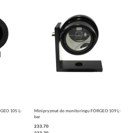
DO KOSZYKA
RGEO 105 L-
Minipryzmat do monitoringu FORGEO 109 L-
bar
233.70
Cena:
Cena:
233.70