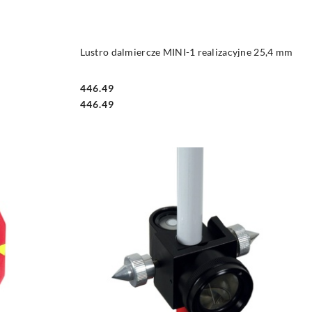
DO KOSZYKA
Lustro dalmiercze MINI-1 realizacyjne 25,4 mm
446.49
Cena:
Cena:
446.49