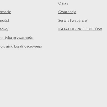
O nas
lamacje
Gwarancja
ności
Serwis i wsparcie
isowy
KATALOG PRODUKTÓW
polityka prywatności
rogramu Lojalnościowego