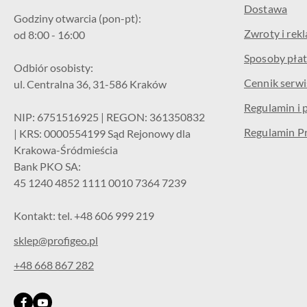
Dostawa
Godziny otwarcia (pon-pt):
Zwroty i rek
od 8:00 - 16:00
Sposoby płat
Odbiór osobisty:
Cennik serw
ul. Centralna 36, 31-586 Kraków
Regulamin i 
NIP: 6751516925 | REGON: 361350832
Regulamin P
| KRS: 0000554199 Sąd Rejonowy dla
Krakowa-Śródmieścia
Bank PKO SA:
45 1240 4852 1111 0010 7364 7239
Kontakt: tel. +48 606 999 219
sklep@profigeo.pl
+48 668 867 282