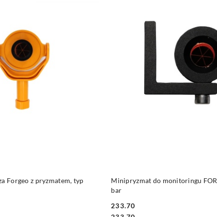
DO KOSZYKA
DO KOSZYKA
za Forgeo z pryzmatem, typ
Minipryzmat do monitoringu FO
bar
233.70
Cena:
Cena:
233.70