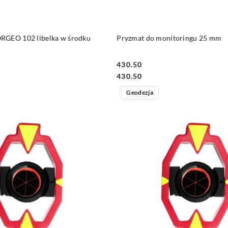
DO KOSZYKA
DO KOSZYKA
RGEO 102 libelka w środku
Pryzmat do monitoringu 25 mm
430.50
Cena:
Cena:
430.50
Geodezja