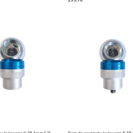
DO KOSZYKA
DO KOSZYKA
tu kulowego fi 38,1mm 5/8
Baza do pryzmatu kulowego fi 3