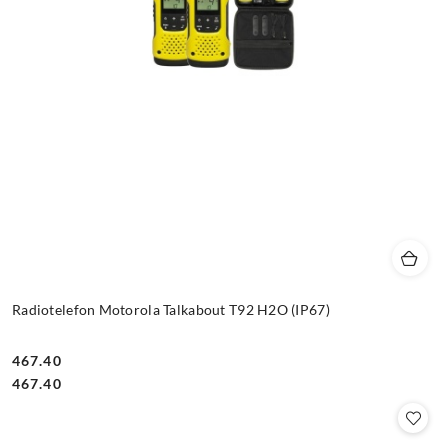
Radiotelefon Motorola Talkabout T92 H2O (IP67)
467.40
Cena:
Cena:
467.40