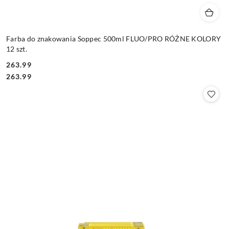
Farba do znakowania Soppec 500ml FLUO/PRO RÓŻNE KOLORY
12 szt.
263.99
Cena:
Cena:
263.99