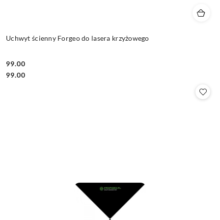
Uchwyt ścienny Forgeo do lasera krzyżowego
99.00
Cena:
Cena:
99.00