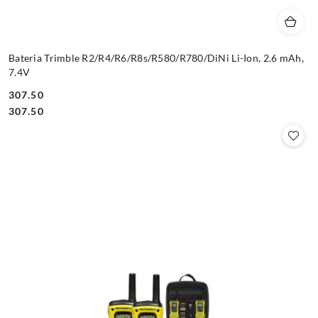
Bateria Trimble R2/R4/R6/R8s/R580/R780/DiNi Li-Ion, 2.6 mAh,
7.4V
307.50
Cena:
Cena:
307.50