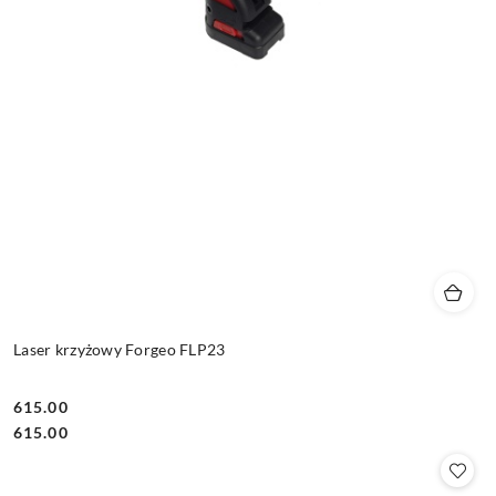
Laser krzyżowy Forgeo FLP23
615.00
Cena:
Cena:
615.00