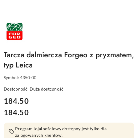
NAZWA
PRODUCENTA:
FORGEO
Tarcza dalmiercza Forgeo z pryzmatem,
typ Leica
Symbol:
4350-00
Dostępność:
Duża dostępność
cena:
184.50
184.50
Cena:
Program lojalnościowy dostępny jest tylko dla
zalogowanych klientów.