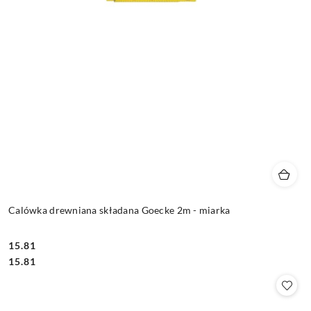
Calówka drewniana składana Goecke 2m - miarka
15.81
Cena:
Cena:
15.81