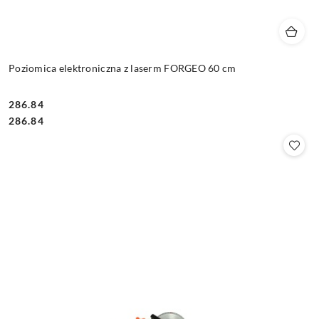
Poziomica elektroniczna z laserm FORGEO 60 cm
286.84
Cena:
Cena:
286.84