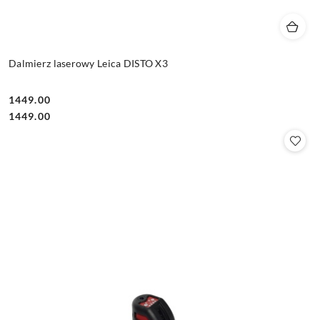
Dalmierz laserowy Leica DISTO X3
1449.00
Cena:
Cena:
1449.00