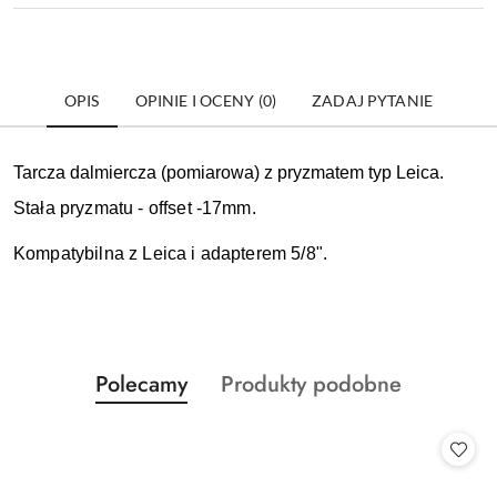
OPIS
OPINIE I OCENY (0)
ZADAJ PYTANIE
Tarcza dalmiercza (pomiarowa) z pryzmatem typ Leica.
Stała pryzmatu - offset -17mm.
Kompatybilna z Leica i adapterem 5/8".
Produkty
Produkty
Polecamy
Produkty podobne
Pomiń karuzelę produktów
o
o
statusie:
statusie: