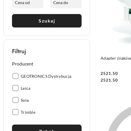
Szukaj
Filtruj
Adapter znaków 
Producent
2521.50
Producent:
GEOTRONICS Dystrybucja
Cena:
Cena:
2521.50
Producent:
Leica
Producent:
Sola
Producent:
Trimble