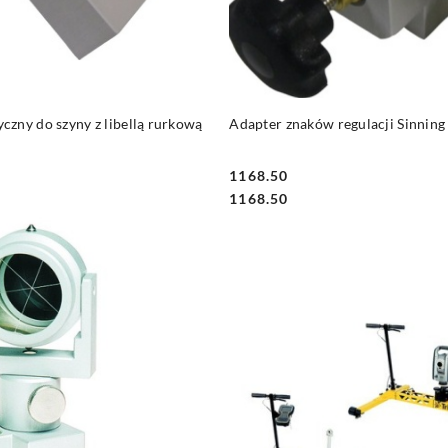
DO KOSZYKA
DO KOSZYKA
zny do szyny z libellą rurkową
Adapter znaków regulacji Sinning
1168.50
Cena:
Cena:
1168.50