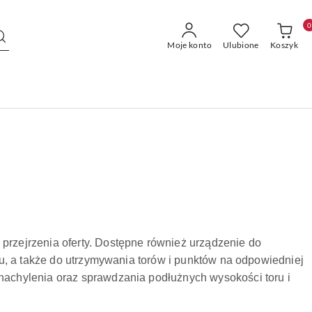
0
Moje konto
Ulubione
Koszyk
przejrzenia oferty. Dostępne również u
rządzenie do
ktu, a także do utrzymywania torów i punktów na odpowiedniej
 nachylenia oraz sprawdzania podłużnych wysokości toru i