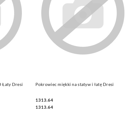
DO KOSZYKA
 Łaty Dresi
Pokrowiec miękki na statyw i łatę Dresi
1313.64
Cena:
Cena:
1313.64