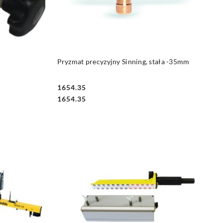
DO KOSZYKA
Pryzmat precyzyjny Sinning, stała -35mm
1654.35
Cena:
Cena:
1654.35