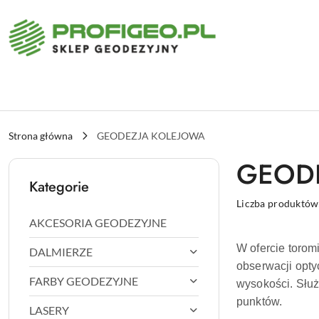
Przejdź do treści głównej
Przejdź do wyszukiwarki
Przejdź do moje konto
Przejdź do menu głównego
Przejdź do stopki
Strona główna
GEODEZJA KOLEJOWA
GEOD
Kategorie
Liczba produktów
AKCESORIA GEODEZYJNE
W ofercie torom
DALMIERZE
obserwacji opty
FARBY GEODEZYJNE
wysokości. Służ
punktów.
LASERY