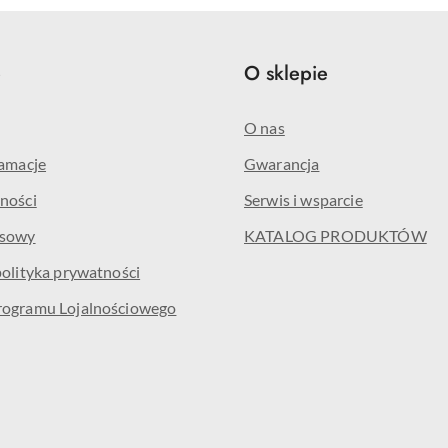
e
O sklepie
O nas
lamacje
Gwarancja
ności
Serwis i wsparcie
isowy
KATALOG PRODUKTÓW
polityka prywatności
rogramu Lojalnościowego