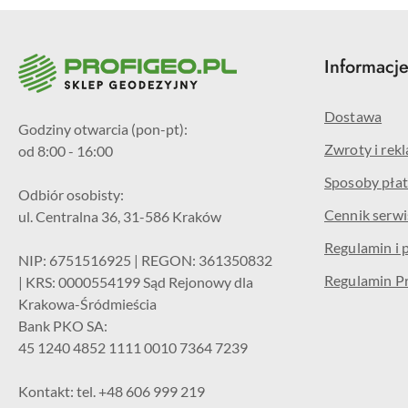
Informacj
Dostawa
Godziny otwarcia (pon-pt):
Zwroty i rek
od 8:00 - 16:00
Sposoby płat
Odbiór osobisty:
Cennik serw
ul. Centralna 36, 31-586 Kraków
Regulamin i 
NIP: 6751516925 | REGON: 361350832
Regulamin P
| KRS: 0000554199 Sąd Rejonowy dla
Krakowa-Śródmieścia
Bank PKO SA:
45 1240 4852 1111 0010 7364 7239
Kontakt: tel. +48 606 999 219