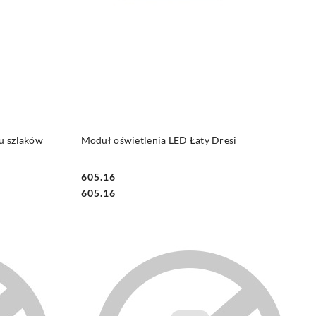
NY
DO KOSZYKA
u szlaków
Moduł oświetlenia LED Łaty Dresi
605.16
Cena:
Cena:
605.16