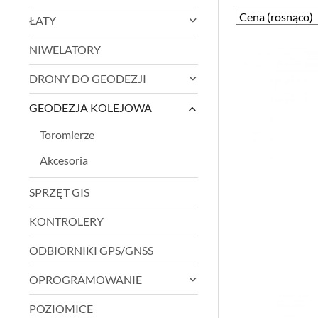
Zastosowano
Sortuj
ŁATY
według
sortowanie:
NIWELATORY
Cena
(rosnąco).
DRONY DO GEODEZJI
GEODEZJA KOLEJOWA
Toromierze
Akcesoria
SPRZĘT GIS
KONTROLERY
ODBIORNIKI GPS/GNSS
OPROGRAMOWANIE
POZIOMICE