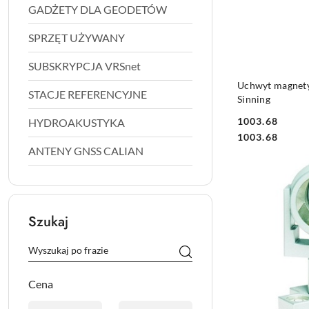
GADŻETY DLA GEODETÓW
SPRZĘT UŻYWANY
SUBSKRYPCJA VRSnet
Uchwyt magnetyc
STACJE REFERENCYJNE
Sinning
1003.68
HYDROAKUSTYKA
Cena:
Cena:
1003.68
ANTENY GNSS CALIAN
Szukaj
Cena