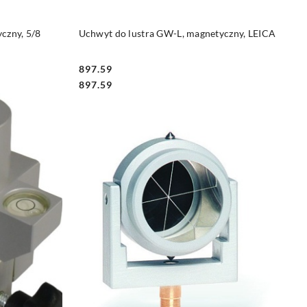
DO KOSZYKA
czny, 5/8
Uchwyt do lustra GW-L, magnetyczny, LEICA
897.59
Cena:
Cena:
897.59