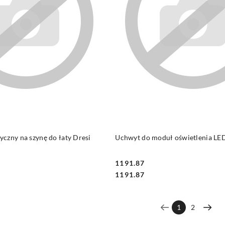
DO KOSZYKA
DO KOSZYKA
czny na szynę do łaty Dresi
Uchwyt do moduł oświetlenia LED
1191.87
Cena:
Cena:
1191.87
1
2