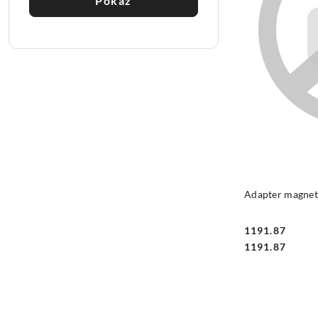
Pokaż
Adapter magnety
1191.87
Cena:
Cena:
1191.87