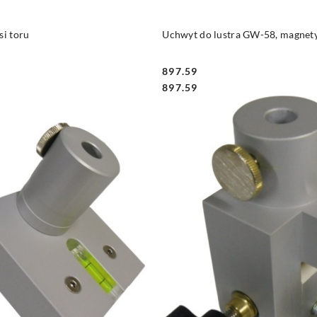
DO KOSZYKA
DO KOSZYKA
si toru
Uchwyt do lustra GW-58, magnety
897.59
Cena:
Cena:
897.59