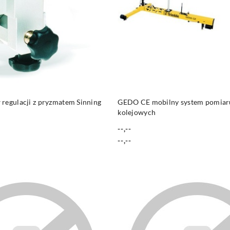
PRODUKT NIEDOSTĘP
DO KOSZYKA
regulacji z pryzmatem Sinning
GEDO CE mobilny system pomiar
kolejowych
--,--
Cena:
Cena:
--,--