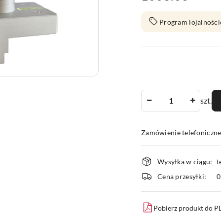
Program lojalności
Ilość
szt.
Zamówienie telefoniczn
Dostępność
Wysyłka w ciągu:
t
i
Cena przesyłki:
dostawa
Pobierz produkt do 