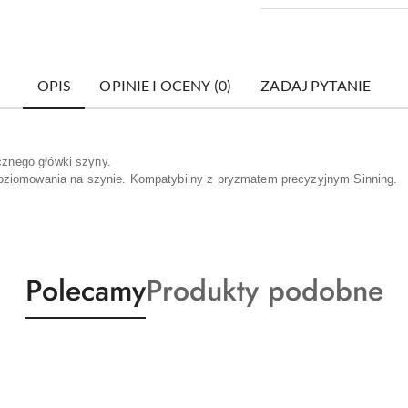
OPIS
OPINIE I OCENY (0)
ZADAJ PYTANIE
znego główki szyny.
poziomowania na szynie. Kompatybilny z pryzmatem precyzyjnym Sinning.
Produkty
Produkty
Polecamy
Produkty podobne
o
o
statusie:
statusie: