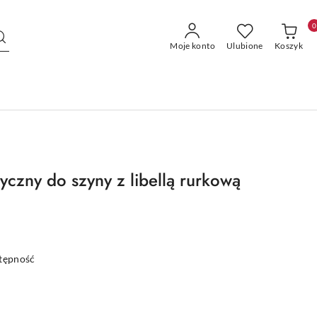
0
Moje konto
Ulubione
Koszyk
czny do szyny z libellą rurkową
stępność