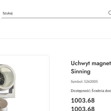
Uchwyt magnety
Sinning
Symbol:
5262005
Dostępność:
Średnia do
cena:
1003.68
1003.68
Cena: