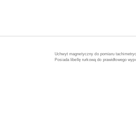
Uchwyt magnetyczny do pomiaru tachimetryc
Posiada libellę rurkową do prawidłowego wy
Pomiń karuzelę produktów