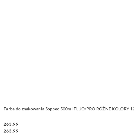
Farba do znakowania Soppec 500ml FLUO/PRO RÓŻNE KOLORY 12 
263.99
Cena:
Cena:
263.99