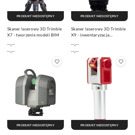
PRODUKT NIEDOSTĘPNY
PRODUKT NIEDOSTĘPNY
Skaner laserowy 3D Trimble
Skaner laserowy 3D Trimble
X7 - tworzenie modeli BIM
X9 - inwentaryzacja
budynków, skanowanie
--,--
--,--
pomieszczeń
Cena:
Cena:
Cena:
Cena:
--,--
--,--
PRODUKT NIEDOSTĘPNY
PRODUKT NIEDOSTĘPNY