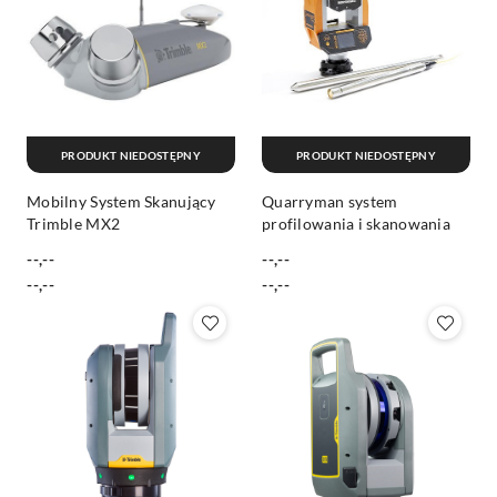
PRODUKT NIEDOSTĘPNY
PRODUKT NIEDOSTĘPNY
Mobilny System Skanujący
Quarryman system
Trimble MX2
profilowania i skanowania
--,--
--,--
Cena:
Cena:
Cena:
Cena:
--,--
--,--