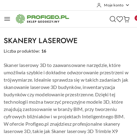
Moje konto
Przejdź do treści głównej
Przejdź do wyszukiwarki
Przejdź do moje konto
Przejdź do menu głównego
Przejdź do stopki
SKANERY LASEROWE
Liczba produktów:
16
Skaner laserowy 3D to zaawansowane narzędzie, które
umożliwia szybkie i dokładne odwzorowanie przestrzeni w
trójwymiarze. Idealnie sprawdza się w takich zadaniach jak
skanowanie laserowe 3D budynków, inwentaryzacja
budynków czy modelowanie przestrzenne. Dzięki tej
technologii można tworzyć precyzyjne modele 3D, które
znajdują zastosowanie w branży BIM, przy tworzeniu
cyfrowych bliźniaków i w projektach Inteligentnego BIM.
W ofercie Profigeo.pl znajdziesz profesjonalne skanery
laserowe 3D, takie jak Skaner laserowy 3D Trimble X9