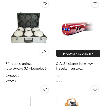
PRODUKT NIEDOSTĘPNY
Sfery do skaningu
C-ALS " skaner laserowy do
laserowego 3D - komplet 6
inspekcji pustek
sztuk w walizce
podziemnych
2952.00
--,--
Cena:
Cena:
Cena:
Cena:
2952.00
--,--