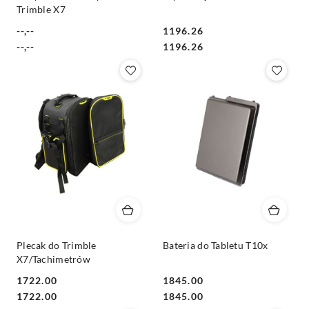
Trimble X7
--,--
1196.26
Cena:
Cena:
Cena:
Cena:
--,--
1196.26
Plecak do Trimble
Bateria do Tabletu T10x
X7/Tachimetrów
1722.00
1845.00
Cena:
Cena:
Cena:
Cena:
1722.00
1845.00