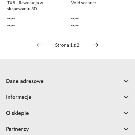
TX8 - Rewolucja w
Void scanner
skanowaniu 3D
--,--
--,--
Cena:
Cena:
Cena:
Cena:
--,--
--,--
Dane adresowe
Informacje
O sklepie
Partnerzy