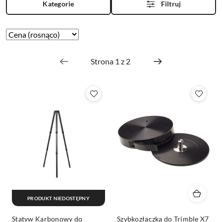
Kategorie
Filtruj
Zastosowano
Sortuj
według
sortowanie:
Cena
(rosnąco).
PRODUKT NIEDOSTĘPNY
Statyw Karbonowy do
Szybkozłączka do Trimble X7