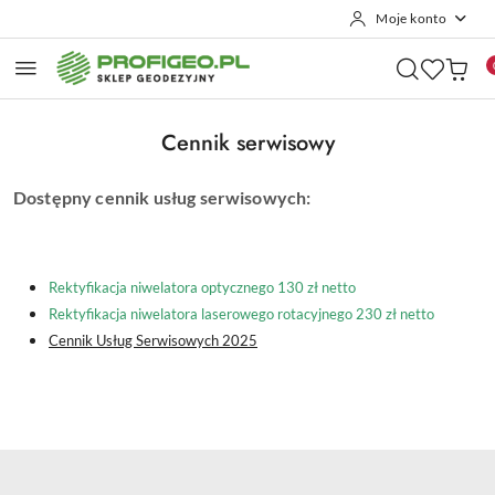
Moje konto
Przejdź do treści głównej
Przejdź do wyszukiwarki
Przejdź do moje konto
Przejdź do menu głównego
Przejdź do stopki
Cennik serwisowy
Dostępny cennik usług serwisowych:
Rektyfikacja niwelatora optycznego 130 zł netto
Rektyfikacja niwelatora laserowego rotacyjnego 230 zł netto
Cennik Usług Serwisowych 2025