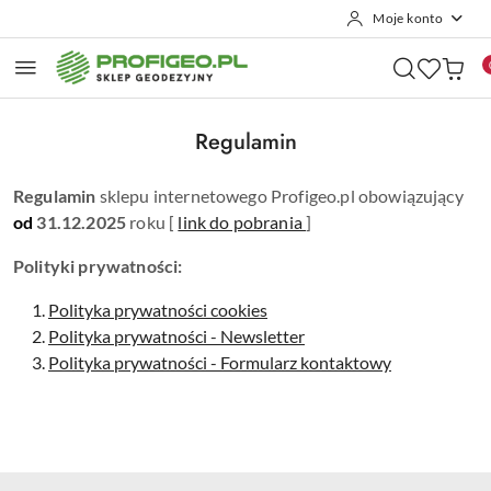
Moje konto
Przejdź do treści głównej
Przejdź do wyszukiwarki
Przejdź do moje konto
Przejdź do menu głównego
Przejdź do stopki
Regulamin
Regulamin
sklepu internetowego Profigeo.pl obowiązujący
od
31.12.2025
roku [
link do pobrania
]
Polityki prywatności:
Polityka prywatności cookies
Polityka prywatności - Newsletter
Polityka prywatności - Formularz kontaktowy