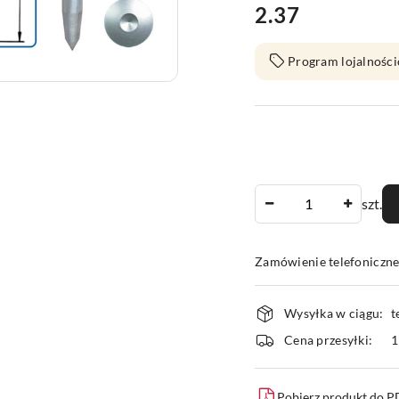
2.37
Cena:
Program lojalności
Ilość
szt.
Zamówienie telefoniczn
Dostępność
Wysyłka w ciągu:
t
i
Cena przesyłki:
1
dostawa
Pobierz produkt do 