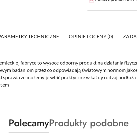
PARAMETRY TECHNICZNE
OPINIE I OCENY (0)
ZADA
eckiej fabryce to wysoce odporny produkt na działania fizyczn
łowym badaniom przez co odpowiadają światowym normom jakoś
 sprawia że możemy je wbić praktyczne w każdy rodzaj podłoża 
ktem
Produkty
Produkty
Polecamy
Produkty podobne
o
o