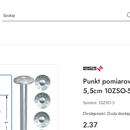
NAZWA
PRODUCENTA:
GOECKE
Punkt pomiarow
5,5cm 10ZSO-
Symbol:
10ZSO-5
Dostępność:
Duża dostę
cena:
2.37