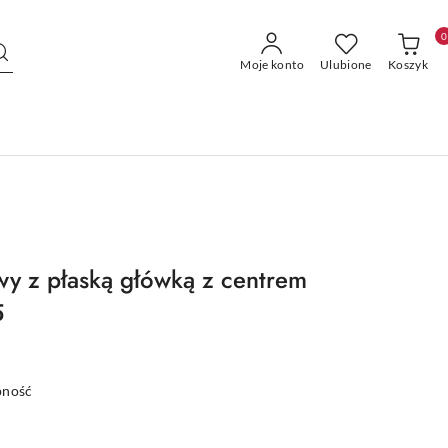
0
Moje konto
Ulubione
Koszyk
y z płaską główką z centrem
5
pność