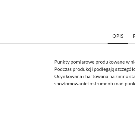
OPIS
Punkty pomiarowe produkowane w niemi
Podczas produkcji podlegają szczegó
Ocynkowana i hartowana na zimno stal
spoziomowanie instrumentu nad pun
Pomiń karuzelę produktów