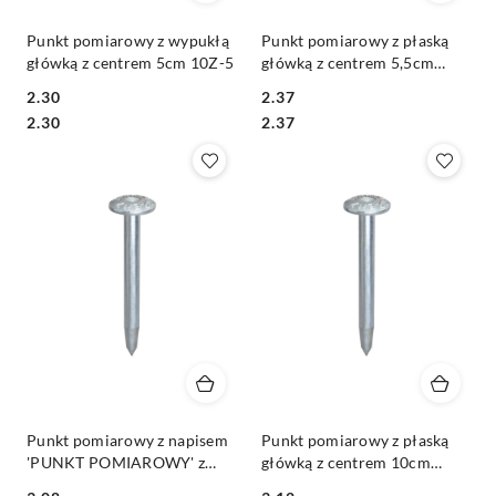
Punkt pomiarowy z wypukłą
Punkt pomiarowy z płaską
główką z centrem 5cm 10Z-5
główką z centrem 5,5cm
10ZSO-5
2.30
2.37
Cena:
Cena:
Cena:
Cena:
2.30
2.37
Punkt pomiarowy z napisem
Punkt pomiarowy z płaską
'PUNKT POMIAROWY' z
główką z centrem 10cm
centrem 5,5cm 10ZSO-5-PP
10ZSO-10