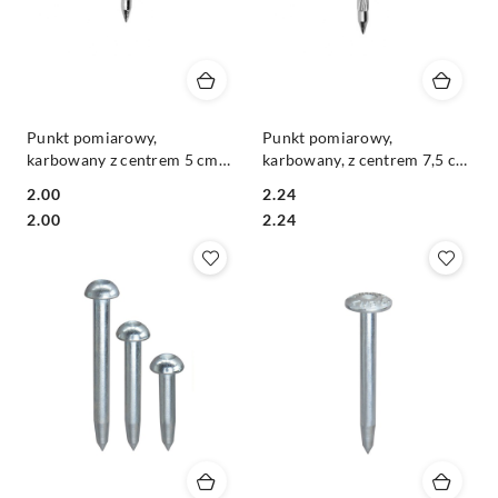
Punkt pomiarowy,
Punkt pomiarowy,
karbowany z centrem 5 cm
karbowany, z centrem 7,5 cm
10LK-5
10LK-7,5
2.00
2.24
Cena:
Cena:
Cena:
Cena:
2.00
2.24