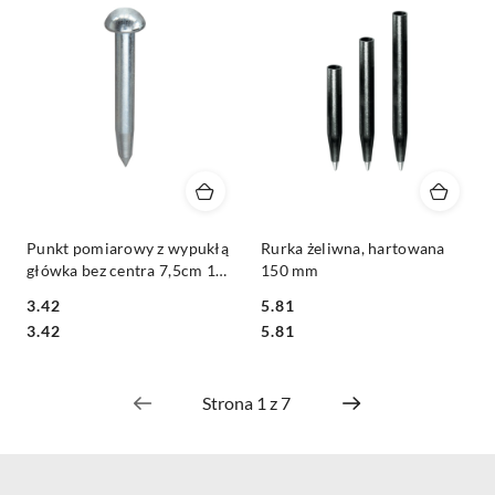
Punkt pomiarowy z wypukłą
Rurka żeliwna, hartowana
główka bez centra 7,5cm 10-
150 mm
7,5
3.42
5.81
Cena:
Cena:
Cena:
Cena:
3.42
5.81