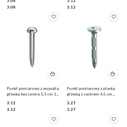
3.08
3.12
Cena:
Cena:
Cena:
Cena:
3.08
3.12
Punkt pomiarowy z wypukłą
Punkt pomiarowy z płaską
główka bez centra 5,5 cm 10-
główką z centrem 4,5 cm
5
10TK-45
3.12
3.27
Cena:
Cena:
Cena:
Cena:
3.12
3.27