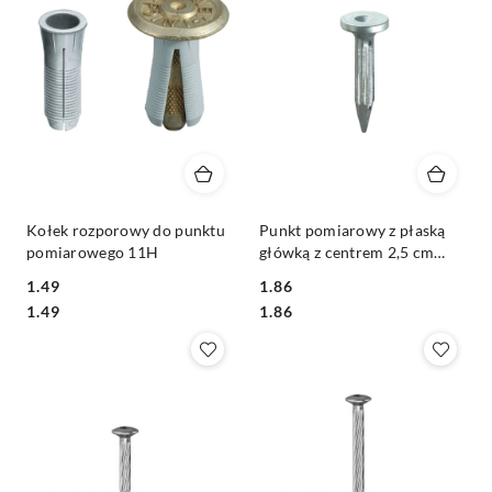
Kołek rozporowy do punktu
Punkt pomiarowy z płaską
pomiarowego 11H
główką z centrem 2,5 cm
10TK-25
1.49
1.86
Cena:
Cena:
Cena:
Cena:
1.49
1.86