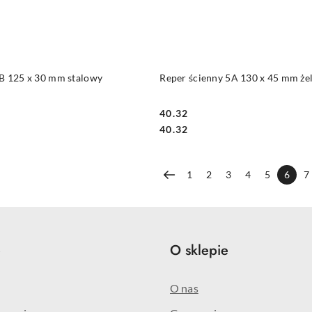
DUKT NIEDOSTĘPNY
PRODUKT NIEDOSTĘP
5B 125 x 30 mm stalowy
Reper ścienny 5A 130 x 45 mm że
40.32
Cena:
Cena:
40.32
1
2
3
4
5
6
7
e
O sklepie
O nas