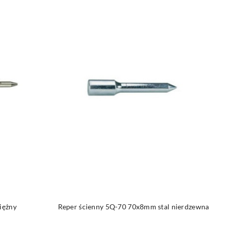
NY
PRODUKT NIEDOSTĘPNY
iężny
Reper ścienny 5Q-70 70x8mm stal nierdzewna