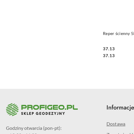
PRO
Reper ścienny 
37.13
Cena:
Cena:
37.13
Informacj
Dostawa
Godziny otwarcia (pon-pt):