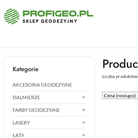
Przejdź do treści głównej
Przejdź do wyszukiwarki
Przejdź do moje konto
Przejdź do menu głównego
Przejdź do stopki
Produc
Kategorie
Liczba produktów
AKCESORIA GEODEZYJNE
Zastosowano
Sortuj
DALMIERZE
według
sortowanie:
FARBY GEODEZYJNE
Cena
(rosnąco).
LASERY
ŁATY