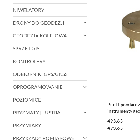
NIWELATORY
DRONY DO GEODEZJI
GEODEZJA KOLEJOWA
SPRZĘT GIS
KONTROLERY
ODBIORNIKI GPS/GNSS
OPROGRAMOWANIE
POZIOMICE
Punkt pomiaro
instrumenty ge
PRYZMATY | LUSTRA
493.65
PRZYMIARY
Cena:
Cena:
493.65
PRZYRZĄDY POMIAROWE