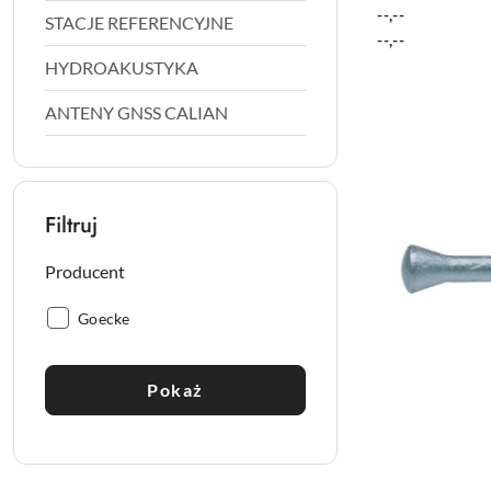
--,--
STACJE REFERENCYJNE
Cena:
Cena:
--,--
HYDROAKUSTYKA
ANTENY GNSS CALIAN
Filtruj
Producent
Producent:
Goecke
Pokaż