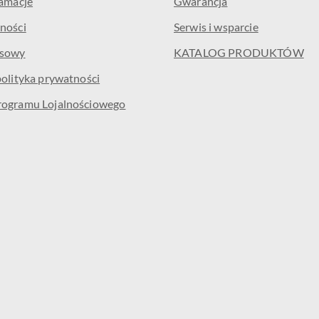
lamacje
Gwarancja
ności
Serwis i wsparcie
isowy
KATALOG PRODUKTÓW
polityka prywatności
rogramu Lojalnościowego