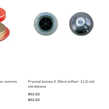
DO KOSZYKA
ym centrem
Pryzmat kulowy fi 30mm (offset -11,3) stal
nierdzewna
802.02
Cena:
Cena:
802.02