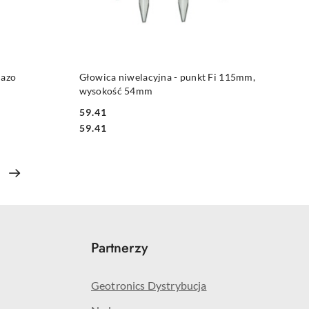
NY
PRODUKT NIEDOSTĘPNY
lazo
Głowica niwelacyjna - punkt Fi 115mm,
wysokość 54mm
59.41
Cena:
Cena:
59.41
Partnerzy
Geotronics Dystrybucja