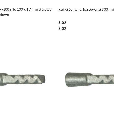
DUKT NIEDOSTĘPNY
PRODUKT NIEDOSTĘP
5F-100STK 100 x 17 mm stalowy
Rurka żeliwna, hartowana 300 m
niowo
8.02
Cena:
Cena:
8.02