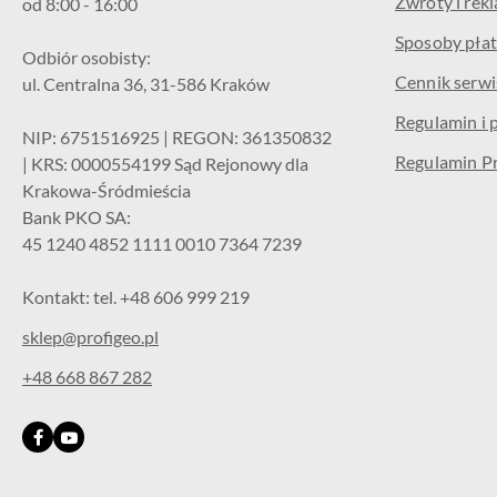
Zwroty i rek
od 8:00 - 16:00
Sposoby płat
Odbiór osobisty:
Cennik serw
ul. Centralna 36, 31-586 Kraków
Regulamin i 
NIP: 6751516925 | REGON: 361350832
Regulamin P
| KRS: 0000554199 Sąd Rejonowy dla
Krakowa-Śródmieścia
Bank PKO SA:
45 1240 4852 1111 0010 7364 7239
Kontakt: tel. +48 606 999 219
sklep@profigeo.pl
+48 668 867 282