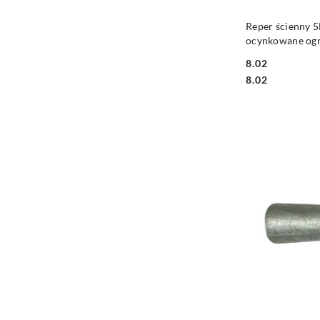
PRO
Reper ścienny 
ocynkowane og
8.02
Cena:
Cena:
8.02