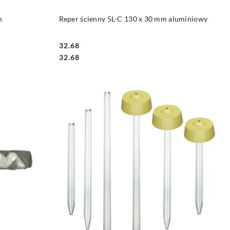
NY
PRODUKT NIEDOSTĘPNY
m
Reper ścienny 5L-C 130 x 30 mm aluminiowy
32.68
Cena:
Cena:
32.68