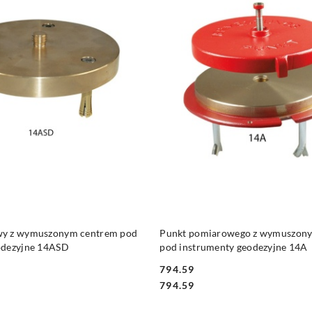
DO KOSZYKA
DO KOSZYKA
wy z wymuszonym centrem pod
Punkt pomiarowego z wymuszon
odezyjne 14ASD
pod instrumenty geodezyjne 14A
794.59
Cena:
Cena:
794.59