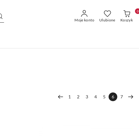
0
Moje konto
Ulubione
Koszyk
1
2
3
4
5
6
7