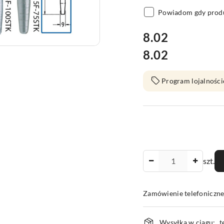
Powiadom gdy produ
cena:
8.02
8.02
Cena:
Program lojalności
Ilość
szt.
Zamówienie telefoniczn
Dostępność
Wysyłka w ciągu:
t