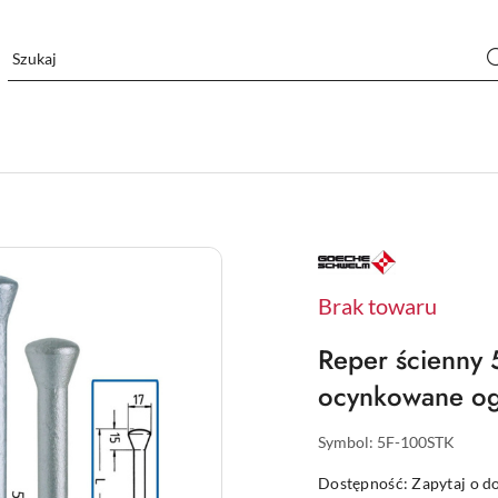
NAZWA
PRODUCENTA:
GOECKE
Brak towaru
Reper ścienny 
ocynkowane o
Symbol:
5F-100STK
Dostępność:
Zapytaj o d