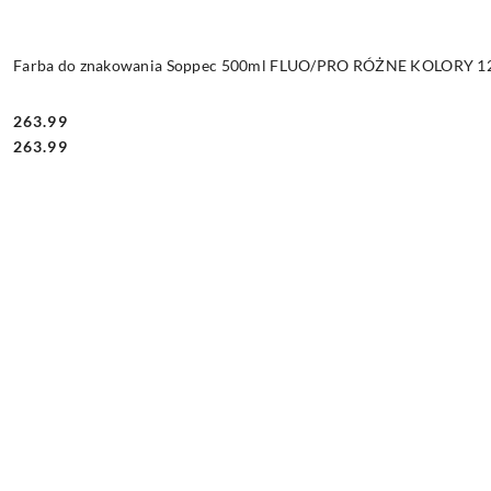
Farba do znakowania Soppec 500ml FLUO/PRO RÓŻNE KOLORY 12 
263.99
Cena:
Cena:
263.99