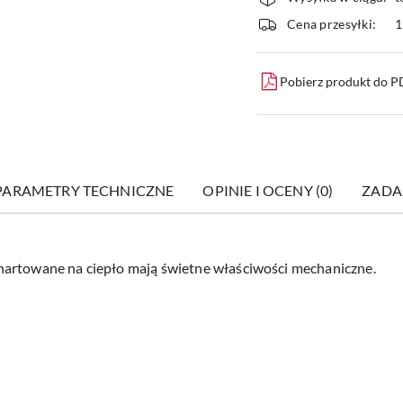
i
Cena przesyłki:
1
dostawa
Pobierz produkt do 
PARAMETRY TECHNICZNE
OPINIE I OCENY (0)
ZADA
hartowane na ciepło mają świetne właściwości mechaniczne.
8