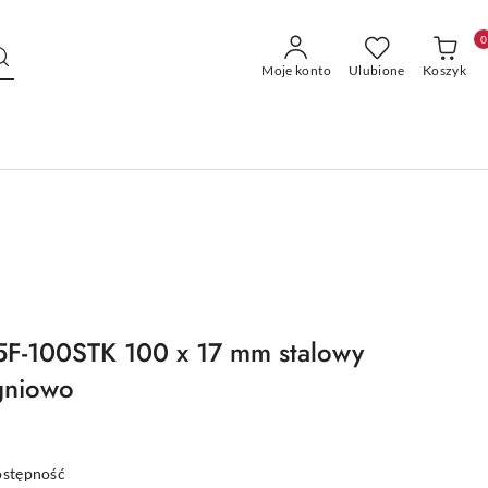
0
Moje konto
Ulubione
Koszyk
5F-100STK 100 x 17 mm stalowy
gniowo
ostępność