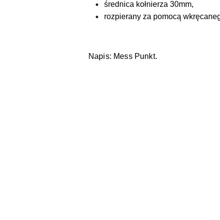
średnica kołnierza 30mm,
rozpierany za pomocą wkręcaneg
Napis: Mess Punkt.
Pomiń karuzelę produktów