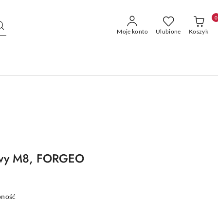
0
Moje konto
Ulubione
Koszyk
owy M8, FORGEO
pność