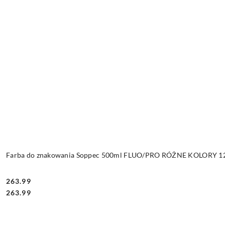
Farba do znakowania Soppec 500ml FLUO/PRO RÓŻNE KOLORY 12 
263.99
Cena:
Cena:
263.99