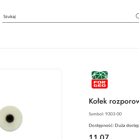
NAZWA
PRODUCENTA:
FORGEO
Kołek rozpor
Symbol:
9303-00
Dostępność:
Duża dostę
cena:
11.07