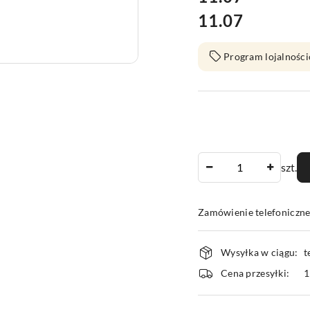
11.07
Cena:
Program lojalności
Ilość
szt.
Zamówienie telefoniczn
Dostępność
Wysyłka w ciągu:
t
i
Cena przesyłki:
1
dostawa