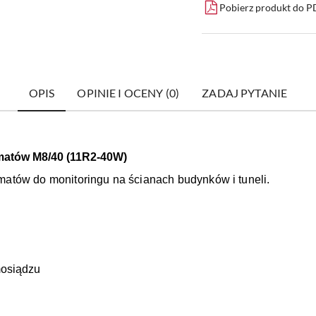
Pobierz produkt do 
OPIS
OPINIE I OCENY (0)
ZADAJ PYTANIE
matów M8/40 (11R2-40W)
atów do monitoringu na ścianach budynków i tuneli.
mosiądzu