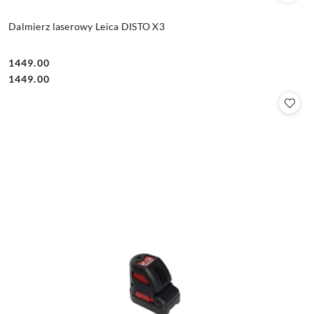
Dalmierz laserowy Leica DISTO X3
1449.00
Cena:
Cena:
1449.00