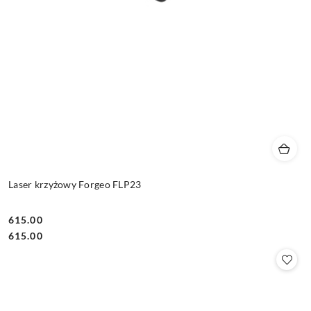
Laser krzyżowy Forgeo FLP23
615.00
Cena:
Cena:
615.00