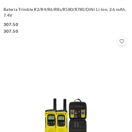
Bateria Trimble R2/R4/R6/R8s/R580/R780/DiNi Li-Ion, 2.6 mAh,
7.4V
307.50
Cena:
Cena:
307.50