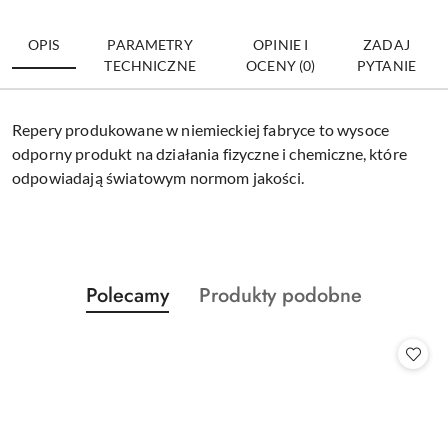
OPIS
PARAMETRY
OPINIE I
ZADAJ
TECHNICZNE
OCENY (0)
PYTANIE
Repery produkowane w niemieckiej fabryce to wysoce
odporny produkt na działania fizyczne i chemiczne, które
odpowiadają światowym normom jakości.
Produkty
Produkty
Polecamy
Produkty podobne
Pomiń karuzelę produktów
o
o
statusie:
statusie: