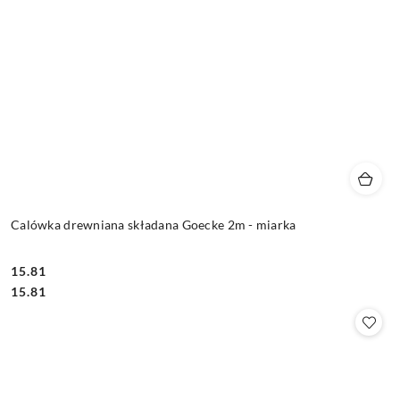
Calówka drewniana składana Goecke 2m - miarka
15.81
Cena:
Cena:
15.81