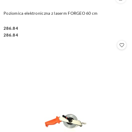
Poziomica elektroniczna z laserm FORGEO 60 cm
286.84
Cena:
Cena:
286.84