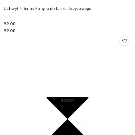
Uchwyt ścienny Forgeo do lasera krzyżowego
99.00
Cena:
Cena:
99.00