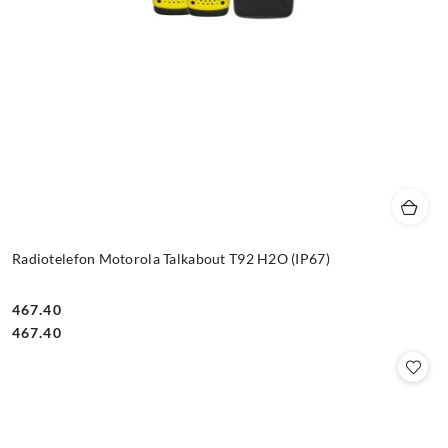
Radiotelefon Motorola Talkabout T92 H2O (IP67)
467.40
Cena:
Cena:
467.40