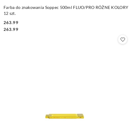
Farba do znakowania Soppec 500ml FLUO/PRO RÓŻNE KOLORY
12 szt.
263.99
Cena:
Cena:
263.99