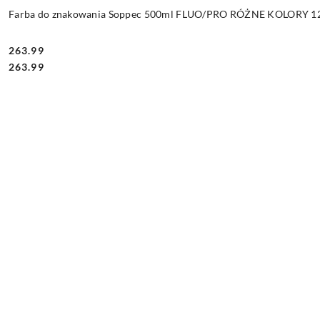
Farba do znakowania Soppec 500ml FLUO/PRO RÓŻNE KOLORY 12 
263.99
Cena:
Cena:
263.99