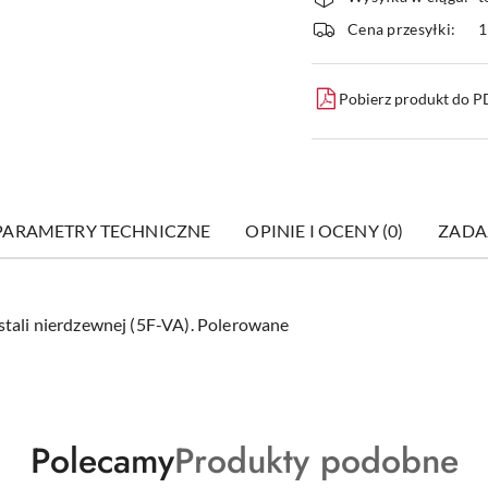
i
Cena przesyłki:
1
dostawa
Pobierz produkt do 
PARAMETRY TECHNICZNE
OPINIE I OCENY (0)
ZADA
tali nierdzewnej (5F-VA). Polerowane
Produkty
Produkty
Polecamy
Produkty podobne