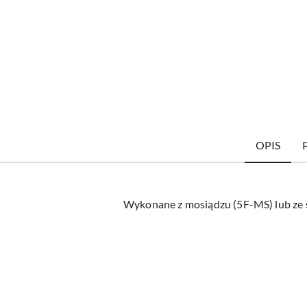
OPIS
Wykonane z mosiądzu (5F-MS) lub ze s
Pomiń karuzelę produktów