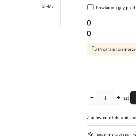
Powiadom gdy produ
cena:
0
0
Cena:
Program lojalności
Ilość
szt.
Zamówienie telefoniczn
Dostępność
Wysyłka w ciągu:
t