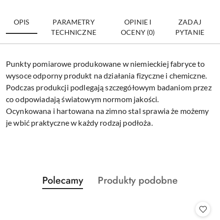
OPIS
PARAMETRY
OPINIE I
ZADAJ
TECHNICZNE
OCENY (0)
PYTANIE
Punkty pomiarowe produkowane w niemieckiej fabryce to
wysoce odporny produkt na działania fizyczne i chemiczne.
Podczas produkcji podlegają szczegółowym badaniom przez
co odpowiadają światowym normom jakości.
Ocynkowana i hartowana na zimno stal sprawia że możemy
je wbić praktyczne w każdy rodzaj podłoża.
Produkty
Produkty
Polecamy
Produkty podobne
Pomiń karuzelę produktów
o
o
statusie:
statusie: