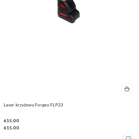
Laser krzyżowy Forgeo FLP23
615.00
Cena:
Cena:
615.00