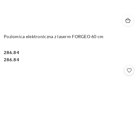
Poziomica elektroniczna z laserm FORGEO 60 cm
286.84
Cena:
Cena:
286.84