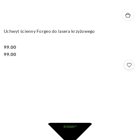
Uchwyt ścienny Forgeo do lasera krzyżowego
99.00
Cena:
Cena:
99.00