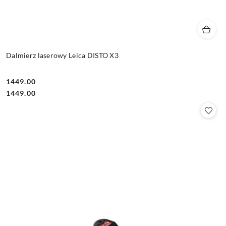
Dalmierz laserowy Leica DISTO X3
1449.00
Cena:
Cena:
1449.00