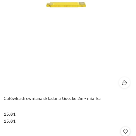
Calówka drewniana składana Goecke 2m - miarka
15.81
Cena:
Cena:
15.81