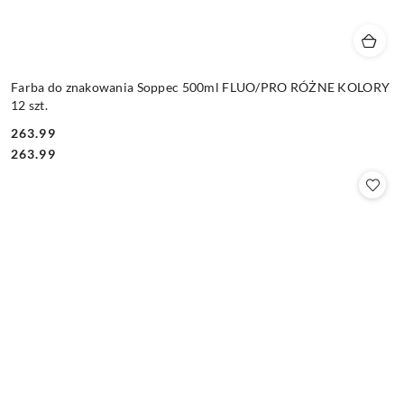
Farba do znakowania Soppec 500ml FLUO/PRO RÓŻNE KOLORY
12 szt.
263.99
Cena:
Cena:
263.99