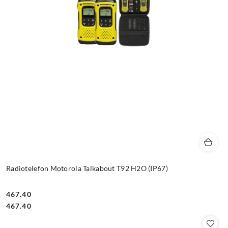
Radiotelefon Motorola Talkabout T92 H2O (IP67)
467.40
Cena:
Cena:
467.40