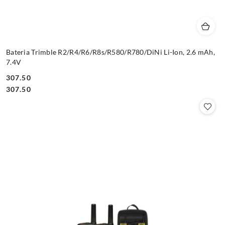
Bateria Trimble R2/R4/R6/R8s/R580/R780/DiNi Li-Ion, 2.6 mAh,
7.4V
307.50
Cena:
Cena:
307.50