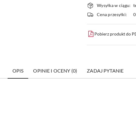
Dostępność
Wysyłka w ciągu:
t
i
Cena przesyłki:
dostawa
Pobierz produkt do 
OPIS
OPINIE I OCENY (0)
ZADAJ PYTANIE