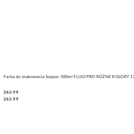
Farba do znakowania Soppec 500ml FLUO/PRO RÓŻNE KOLORY 12 
263.99
Cena:
Cena:
263.99