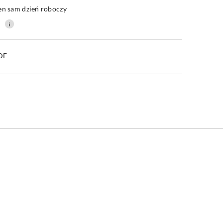
en sam dzień roboczy
0
PDF