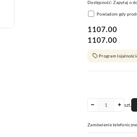
Dostępność:
Zapytaj o d
Powiadom gdy produ
cena:
1107.00
1107.00
Cena:
Program lojalności
Ilość
szt.
Zamówienie telefoniczn