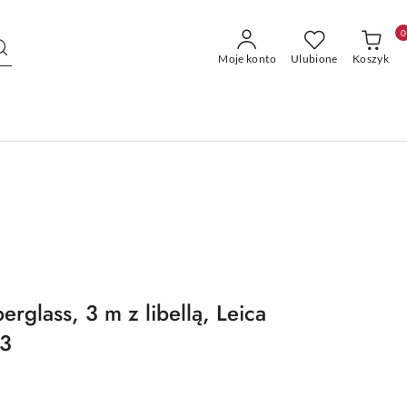
0
Moje konto
Ulubione
Koszyk
erglass, 3 m z libellą, Leica
13