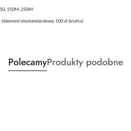
 150, 150M, 250M
 (element niestandardowy 100 zł brutto)
Produkty
Produkty
Polecamy
Produkty podobne
o
o
statusie:
statusie: