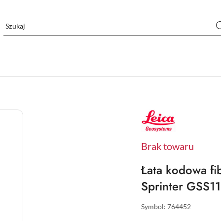
NAZWA
PRODUCENTA:
LEICA
Brak towaru
Łata kodowa fib
Sprinter GSS1
Symbol:
764452