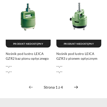
PRODUKT NIEDOSTĘPNY
PRODUKT NIEDOSTĘPNY
Nośnik pod lustro LEICA
Nośnik pod lustro LEICA
GZR2 baz pionu optycznego
GZR3 z pionem optycznym
--,--
--,--
Cena:
Cena:
Cena:
Cena:
--,--
--,--