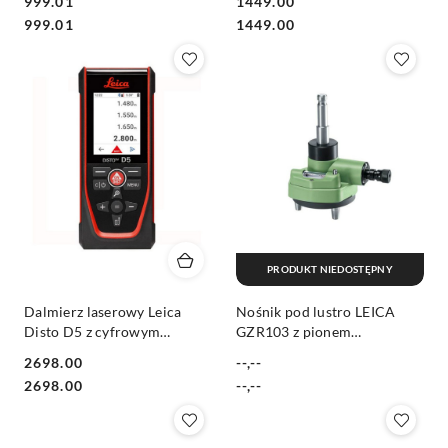
999.01
1449.00
Cena:
Cena:
Cena:
Cena:
999.01
1449.00
PRODUKT NIEDOSTĘPNY
Dalmierz laserowy Leica
Nośnik pod lustro LEICA
Disto D5 z cyfrowym
GZR103 z pionem
celownikiem 200m
optycznym
2698.00
--,--
Cena:
Cena:
Cena:
Cena:
2698.00
--,--