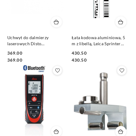
Uchwyt do dalmierzy
Łata kodowa aluminiowa, 5
laserowych Disto
m z libellą, Leica Sprinter
X310/D410/D510/D810 na
GSS111
369.00
430.50
tyczkę Leica LSA360
Cena:
Cena:
Cena:
Cena:
369.00
430.50