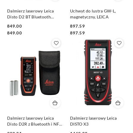
Dalmierz laserowy Leica
Uchwyt do lustra GW-L,
Disto D2 BT Bluetooth
magnetyczny, LEICA
Smart
849.00
897.59
Cena:
Cena:
Cena:
Cena:
849.00
897.59
Dalmierz laserowy Leica
Dalmierz laserowy Leica
Disto D2R z Bluetooth i NFC
DISTO X3
do 150m