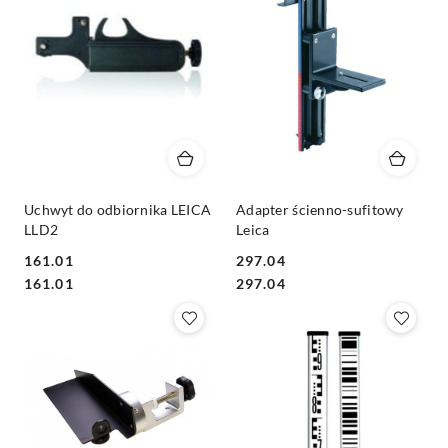
Uchwyt do odbiornika LEICA
Adapter ścienno-sufitowy
LLD2
Leica
161.01
297.04
Cena:
Cena:
Cena:
Cena:
161.01
297.04