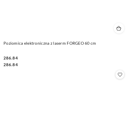
Poziomica elektroniczna z laserm FORGEO 60 cm
286.84
Cena:
Cena:
286.84