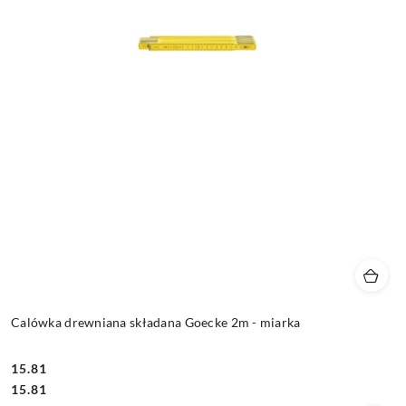
Calówka drewniana składana Goecke 2m - miarka
15.81
Cena:
Cena:
15.81