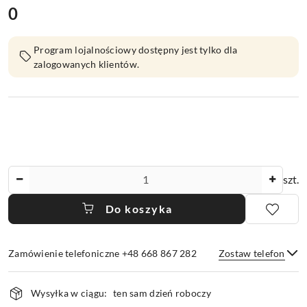
0
Cena:
Program lojalnościowy dostępny jest tylko dla
zalogowanych klientów.
Ilość
szt.
Do koszyka
Zamówienie telefoniczne +48 668 867 282
Zostaw telefon
Dostępność
Wysyłka w ciągu:
ten sam dzień roboczy
i