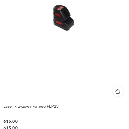
Laser krzyżowy Forgeo FLP23
615.00
Cena:
Cena:
615.00