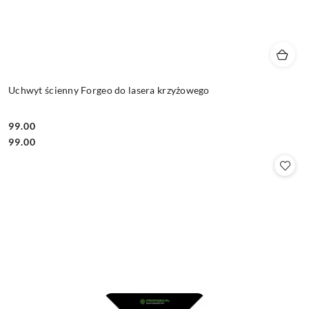
Uchwyt ścienny Forgeo do lasera krzyżowego
99.00
Cena:
Cena:
99.00