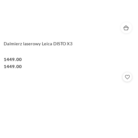
Dalmierz laserowy Leica DISTO X3
1449.00
Cena:
Cena:
1449.00