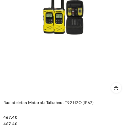
Radiotelefon Motorola Talkabout T92 H2O (IP67)
467.40
Cena:
Cena:
467.40