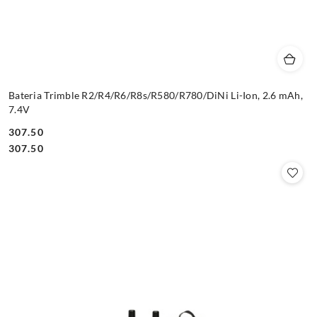
Bateria Trimble R2/R4/R6/R8s/R580/R780/DiNi Li-Ion, 2.6 mAh,
7.4V
307.50
Cena:
Cena:
307.50