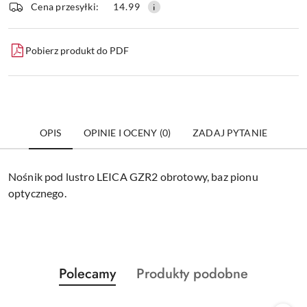
dostawa
Wyślij
Cena przesyłki:
14.99
Pobierz produkt do PDF
OPIS
OPINIE I OCENY (0)
ZADAJ PYTANIE
Nośnik pod lustro LEICA GZR2 obrotowy, baz pionu
optycznego.
Produkty
Produkty
Polecamy
Produkty podobne
Pomiń karuzelę produktów
o
o