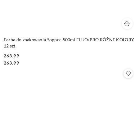
Farba do znakowania Soppec 500ml FLUO/PRO RÓŻNE KOLORY
12 szt.
263.99
Cena:
Cena:
263.99