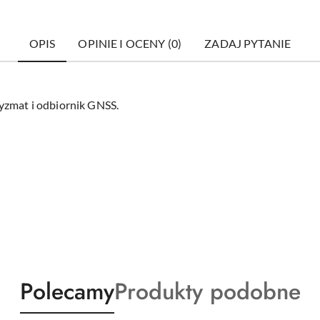
OPIS
OPINIE I OCENY (0)
ZADAJ PYTANIE
yzmat i odbiornik GNSS.
Produkty
Produkty
Polecamy
Produkty podobne