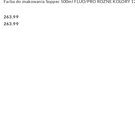
Farba do znakowania Soppec 500ml FLUO/PRO RÓŻNE KOLORY 12 
263.99
Cena:
Cena:
263.99