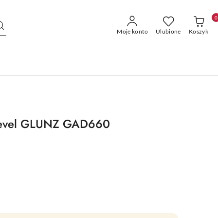
0
Moje konto
Ulubione
Koszyk
Level GLUNZ GAD660