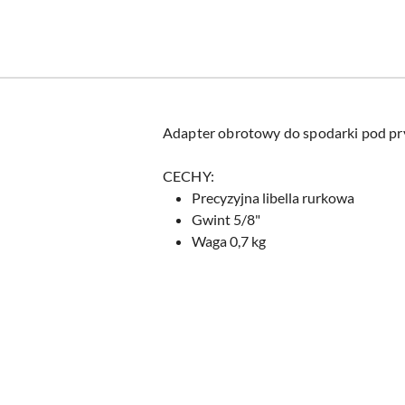
Adapter obrotowy do spodarki pod pr
CECHY:
Precyzyjna libella rurkowa
Gwint 5/8"
Waga 0,7 kg
Pomiń karuzelę produktów