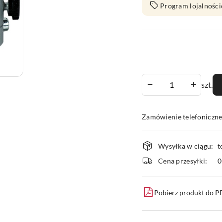
Program lojalności
Ilość
szt.
Zamówienie telefoniczn
Dostępność
Wysyłka w ciągu:
t
i
Cena przesyłki:
dostawa
Pobierz produkt do 