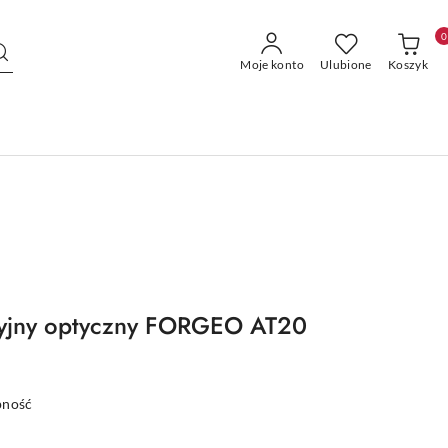
0
Moje konto
Ulubione
Koszyk
cyjny optyczny FORGEO AT20
pność