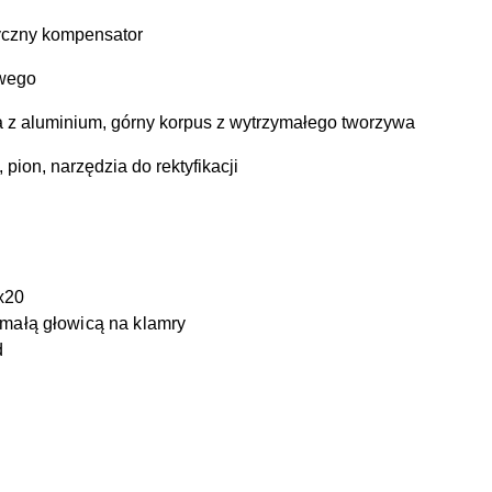
czny kompensator
iwego
aluminium, górny korpus z wytrzymałego tworzywa
pion, narzędzia do rektyfikacji
x20
małą głowicą na klamry
d