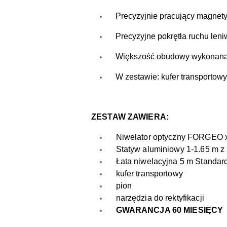
Precyzyjnie pracujący magnety
Precyzyjne pokrętła ruchu len
Większość obudowy wykonana z 
W zestawie: kufer transportowy, 
ZESTAW ZAWIERA:
Niwelator optyczny FORGEO 
Statyw aluminiowy 1-1.65 m z 
Łata niwelacyjna 5 m Standar
kufer transportowy
pion
narzędzia do rektyfikacji
GWARANCJA 60 MIESIĘCY