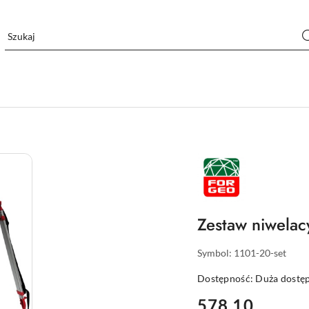
NAZWA
PRODUCENTA:
FORGEO
Zestaw niwela
Symbol:
1101-20-set
Dostępność:
Duża dostę
cena:
578.10