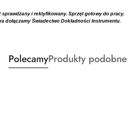
t sprawdzany i rektyfikowany. Sprzęt gotowy do pracy.
ra dołączamy Świadectwo Dokładności Instrumentu.
Produkty
Produkty
Polecamy
Produkty podobne
o
o
statusie:
statusie: