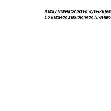
Każdy Niwelator przed wysyłka jes
Do każdego zakupionego Niwelato
Pomiń karuzelę produktów