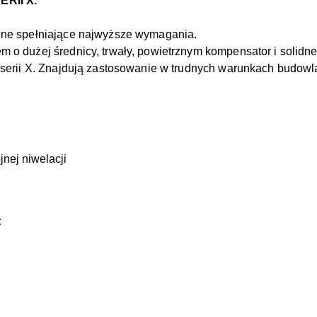
RII X.
czne spełniające najwyższe wymagania.
m o dużej średnicy, trwały, powietrznym kompensator i solidn
ry serii X. Znajdują zastosowanie w trudnych warunkach budowl
nej niwelacji
: