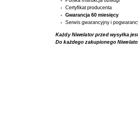
Polska instrukcja obsługi
Certyfikat producenta
Gwarancja 60 miesięcy
Serwis gwarancyjny i pogwaranc
Każdy Niwelator przed wysyłka jes
Do każdego zakupionego Niwelato
Pomiń karuzelę produktów