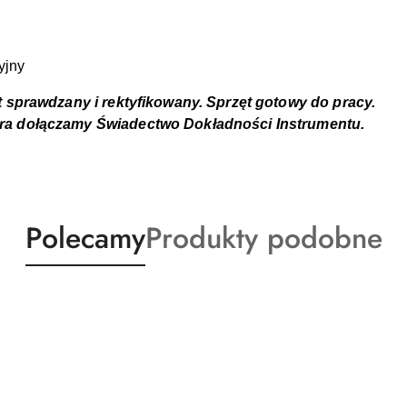
yjny
t sprawdzany i rektyfikowany. Sprzęt gotowy do pracy.
ra dołączamy Świadectwo Dokładności Instrumentu.
Produkty
Produkty
Polecamy
Produkty podobne
o
o
statusie:
statusie: