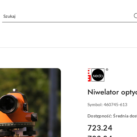
NAZWA
PRODUCENTA:
NEDO
Niwelator opt
Symbol:
460745-613
Dostępność:
Średnia do
cena:
723.24