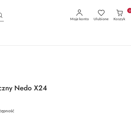
0
Moje konto
Ulubione
Koszyk
yczny Nedo X24
stępność