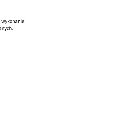
e wykonanie,
anych.