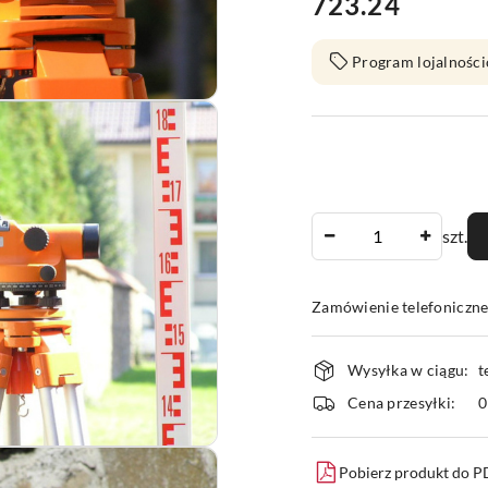
723.24
Cena:
Program lojalności
Ilość
szt.
Zamówienie telefoniczn
Dostępność
Wysyłka w ciągu:
t
i
Cena przesyłki:
dostawa
Pobierz produkt do 