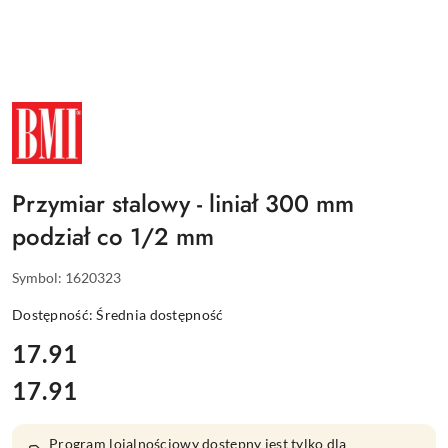
NAZWA
PRODUCENTA:
BMI
Przymiar stalowy - liniał 300 mm
podział co 1/2 mm
Symbol:
1620323
Dostępność:
Średnia dostępność
cena:
17.91
17.91
Cena:
Program lojalnościowy dostępny jest tylko dla