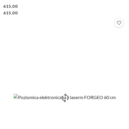
615.00
Cena:
Cena:
615.00