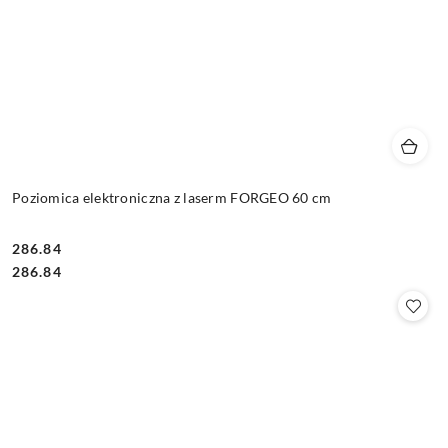
Poziomica elektroniczna z laserm FORGEO 60 cm
286.84
Cena:
Cena:
286.84