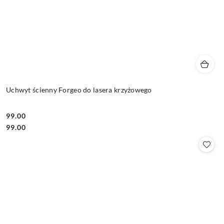
Uchwyt ścienny Forgeo do lasera krzyżowego
99.00
Cena:
Cena:
99.00