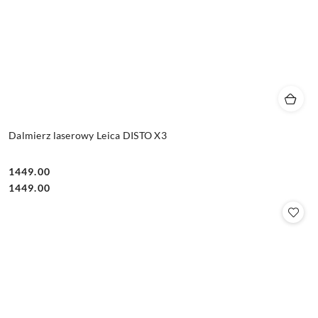
Dalmierz laserowy Leica DISTO X3
1449.00
Cena:
Cena:
1449.00