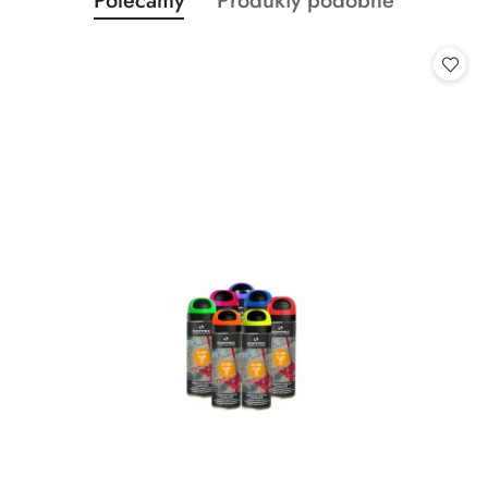
Polecamy
Produkty podobne
Pomiń karuzelę produktów
o
o
statusie:
statusie: