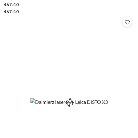
467.40
Cena:
Cena:
467.40