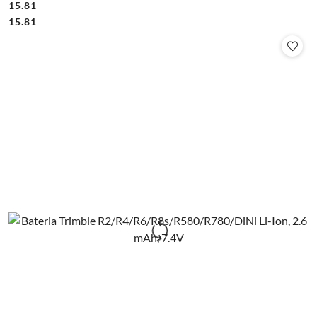
15.81
Cena:
Cena:
15.81