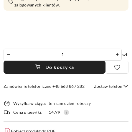
zalogowanych klientów.
Ilość
szt.
Do koszyka
Zamówienie telefoniczne +48 668 867 282
Zostaw telefon
Dostępność
Wysyłka w ciągu:
ten sam dzień roboczy
i
dostawa
Wyślij
Cena przesyłki:
14.99
Pobierz produkt do PDF