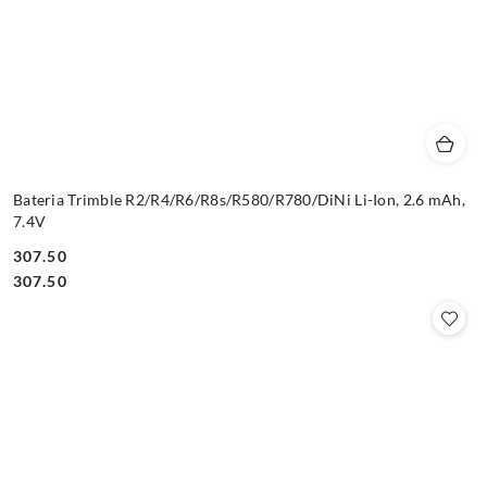
Bateria Trimble R2/R4/R6/R8s/R580/R780/DiNi Li-Ion, 2.6 mAh,
7.4V
307.50
Cena:
Cena:
307.50