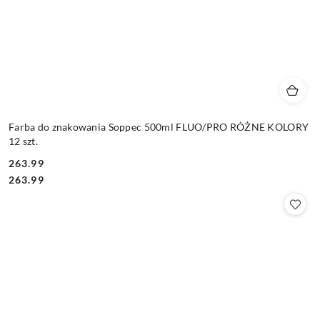
Farba do znakowania Soppec 500ml FLUO/PRO RÓŻNE KOLORY
12 szt.
263.99
Cena:
Cena:
263.99