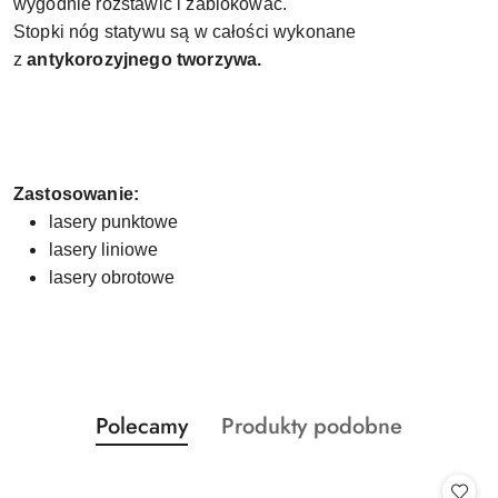
wygodnie rozstawić i zablokować.
Stopki nóg statywu są w całości wykonane
z
antykorozyjnego tworzywa.
Zastosowanie:
lasery punktowe
lasery liniowe
lasery obrotowe
Produkty
Produkty
Polecamy
Produkty podobne
Pomiń karuzelę produktów
o
o
statusie:
statusie: