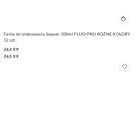
Farba do znakowania Soppec 500ml FLUO/PRO RÓŻNE KOLORY
12 szt.
263.99
Cena:
Cena:
263.99