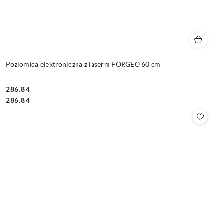
Poziomica elektroniczna z laserm FORGEO 60 cm
286.84
Cena:
Cena:
286.84