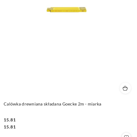
Calówka drewniana składana Goecke 2m - miarka
15.81
Cena:
Cena:
15.81