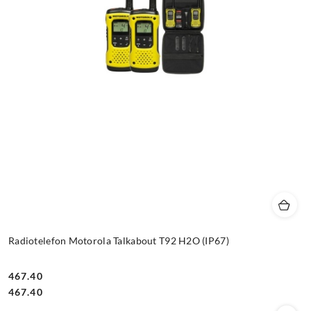
Radiotelefon Motorola Talkabout T92 H2O (IP67)
467.40
Cena:
Cena:
467.40