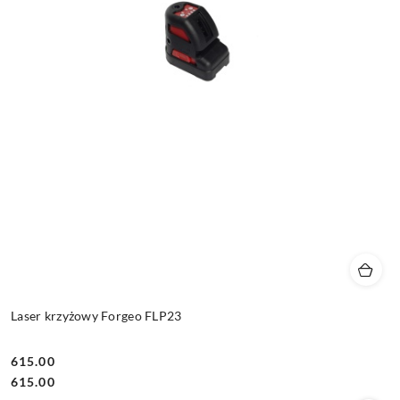
Laser krzyżowy Forgeo FLP23
615.00
Cena:
Cena:
615.00