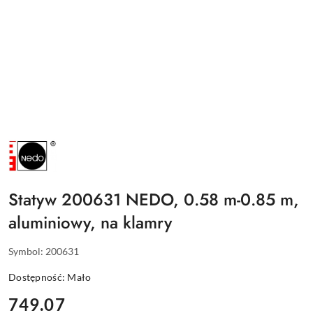
NAZWA
PRODUCENTA:
NEDO
Statyw 200631 NEDO, 0.58 m-0.85 m,
aluminiowy, na klamry
Symbol:
200631
Dostępność:
Mało
cena:
749.07