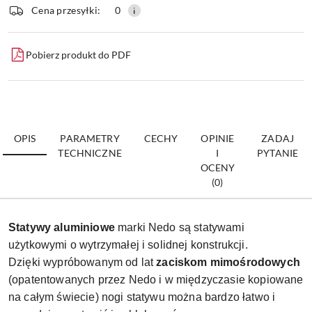
dostawa
Wyślij
Cena przesyłki:
0
Pobierz produkt do PDF
OPIS
PARAMETRY
CECHY
OPINIE
ZADAJ
TECHNICZNE
I
PYTANIE
OCENY
(0)
Statywy aluminiowe
marki Nedo są statywami
użytkowymi o wytrzymałej i solidnej konstrukcji.
Dzięki wypróbowanym od lat
zaciskom mimośrodowych
(opatentowanych przez Nedo i w międzyczasie kopiowane
na całym świecie) nogi statywu można bardzo łatwo i