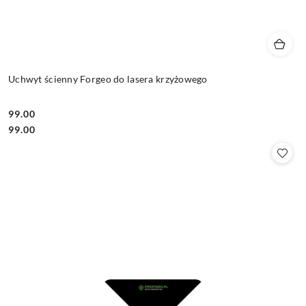
Uchwyt ścienny Forgeo do lasera krzyżowego
99.00
Cena:
Cena:
99.00