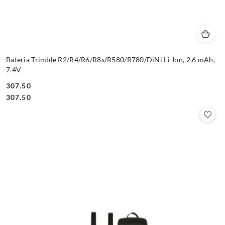
Bateria Trimble R2/R4/R6/R8s/R580/R780/DiNi Li-Ion, 2.6 mAh,
7.4V
307.50
Cena:
Cena:
307.50