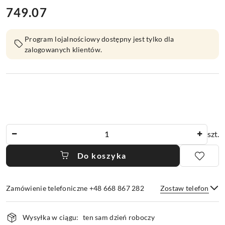
749.07
Cena:
Program lojalnościowy dostępny jest tylko dla
zalogowanych klientów.
Ilość
szt.
Do koszyka
Zamówienie telefoniczne +48 668 867 282
Zostaw telefon
Dostępność
Wysyłka w ciągu:
ten sam dzień roboczy
i