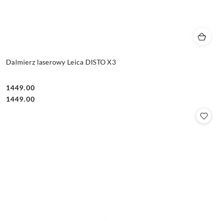
Dalmierz laserowy Leica DISTO X3
1449.00
Cena:
Cena:
1449.00