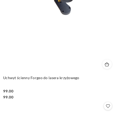
Uchwyt ścienny Forgeo do lasera krzyżowego
99.00
Cena:
Cena:
99.00