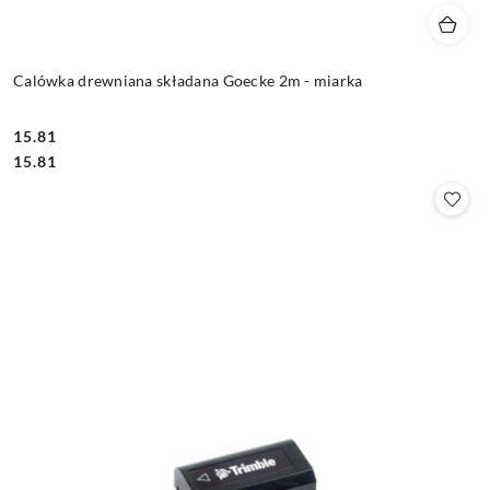
Calówka drewniana składana Goecke 2m - miarka
15.81
Cena:
Cena:
15.81