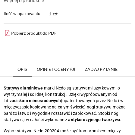
Więcej o produkcie
Ilość w opakowaniu:
1 szt.
Pobierz produkt do PDF
OPIS
OPINIE I OCENY (0)
ZADAJ PYTANIE
Statywy aluminiowe
marki Nedo są statywami użytkowymi o
wytrzymałej i solidnej konstrukcji. Dzięki wypróbowanym od
lat
zaciskom mimośrodowych
(opatentowanych przez Nedo i w
międzyczasie kopiowane na całym świecie) nogi statywu można
bardzo łatwo i wygodnie rozstawić i zablokować. Stopki nóg
statywu są w całości wykonane z
antykorozyjnego tworzywa.
Wybór statywu Nedo 200204 może być kompromisem między