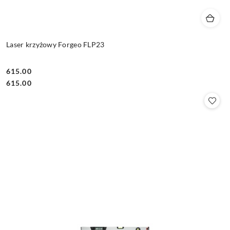
Laser krzyżowy Forgeo FLP23
615.00
Cena:
Cena:
615.00