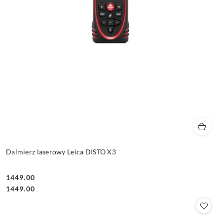
Dalmierz laserowy Leica DISTO X3
1449.00
Cena:
Cena:
1449.00