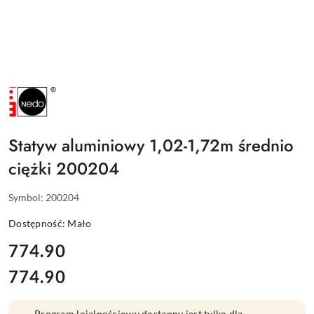
NAZWA
PRODUCENTA:
NEDO
Statyw aluminiowy 1,02-1,72m średnio
ciężki 200204
Symbol:
200204
Dostępność:
Mało
cena:
774.90
774.90
Cena:
Program lojalnościowy dostępny jest tylko dla