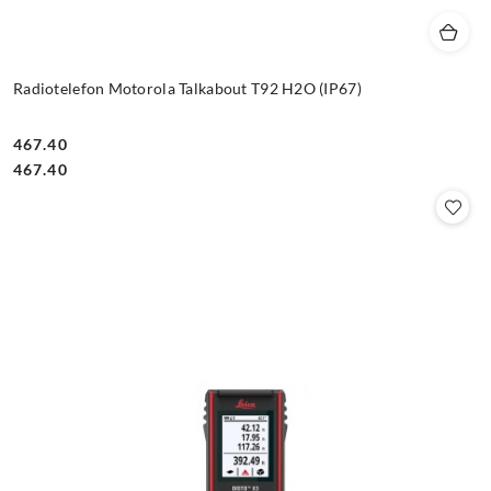
Radiotelefon Motorola Talkabout T92 H2O (IP67)
467.40
Cena:
Cena:
467.40