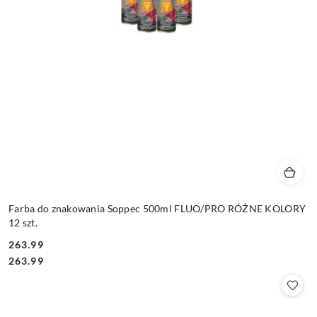
Farba do znakowania Soppec 500ml FLUO/PRO RÓŻNE KOLORY
12 szt.
263.99
Cena:
Cena:
263.99