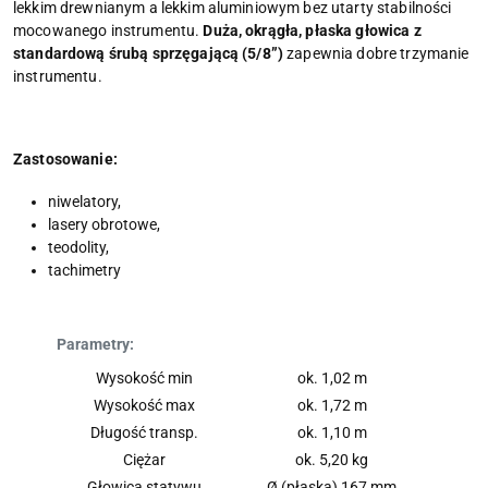
lekkim drewnianym a lekkim aluminiowym bez utarty stabilności
mocowanego instrumentu.
Duża, okrągła, płaska głowica z
standardową śrubą sprzęgającą (5/8”)
zapewnia dobre trzymanie
instrumentu.
Zastosowanie:
niwelatory,
lasery obrotowe,
teodolity,
tachimetry
Parametry:
Wysokość min
ok. 1,02 m
Wysokość max
ok. 1,72 m
Długość transp.
ok. 1,10 m
Ciężar
ok. 5,20 kg
Głowica statywu
Ø (płaska) 167 mm