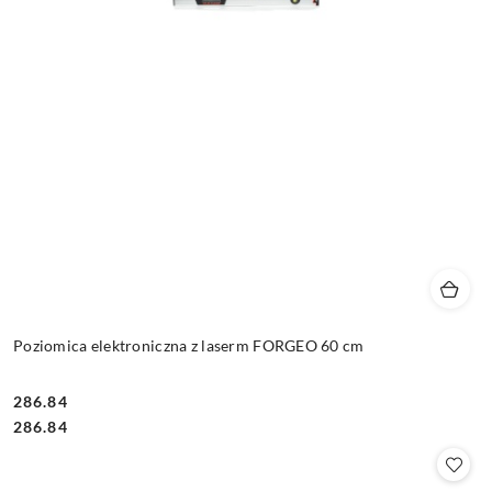
Poziomica elektroniczna z laserm FORGEO 60 cm
286.84
Cena:
Cena:
286.84