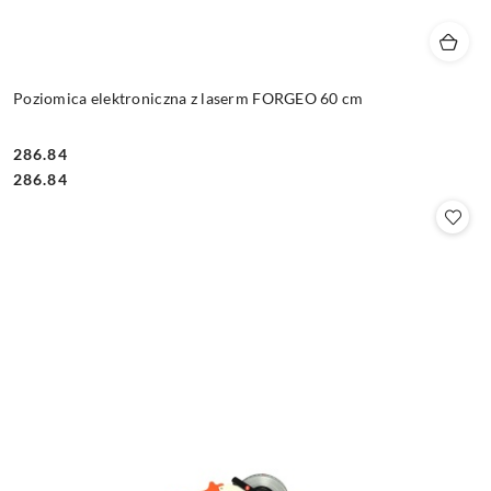
Poziomica elektroniczna z laserm FORGEO 60 cm
286.84
Cena:
Cena:
286.84