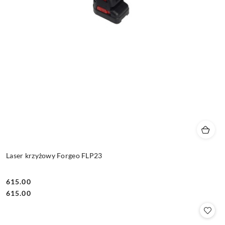
Laser krzyżowy Forgeo FLP23
615.00
Cena:
Cena:
615.00