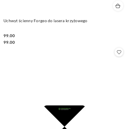
Uchwyt ścienny Forgeo do lasera krzyżowego
99.00
Cena:
Cena:
99.00