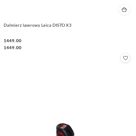
Dalmierz laserowy Leica DISTO X3
1449.00
Cena:
Cena:
1449.00