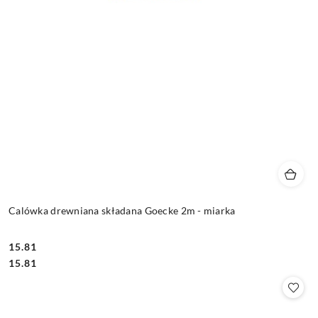
Calówka drewniana składana Goecke 2m - miarka
15.81
Cena:
Cena:
15.81