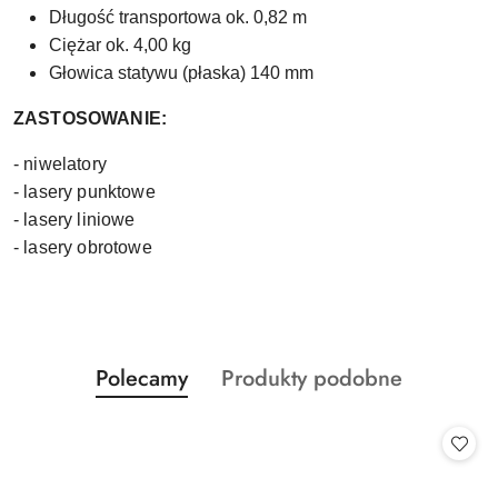
Długość transportowa ok. 0,82 m
Ciężar ok. 4,00 kg
Głowica statywu (płaska) 140 mm
ZASTOSOWANIE:
- niwelatory
- lasery punktowe
- lasery liniowe
- lasery obrotowe
Produkty
Produkty
Polecamy
Produkty podobne
Pomiń karuzelę produktów
o
o
statusie:
statusie: