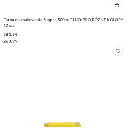
Farba do znakowania Soppec 500ml FLUO/PRO RÓŻNE KOLORY
12 szt.
263.99
Cena:
Cena:
263.99