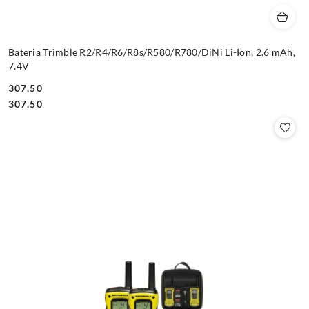
Bateria Trimble R2/R4/R6/R8s/R580/R780/DiNi Li-Ion, 2.6 mAh,
7.4V
307.50
Cena:
Cena:
307.50