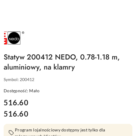
NAZWA
PRODUCENTA:
NEDO
Statyw 200412 NEDO, 0.78-1.18 m,
aluminiowy, na klamry
Symbol:
200412
Dostępność:
Mało
cena:
516.60
516.60
Cena:
Program lojalnościowy dostępny jest tylko dla