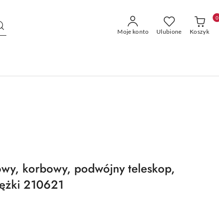
0
Moje konto
Ulubione
Koszyk
owy, korbowy, podwójny teleskop,
iężki 210621