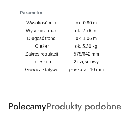
Parametry:
Wysokość min.
ok. 0,80 m
Wysokość max.
ok. 2,76 m
Długość trans.
ok. 1,06 m
Ciężar
ok. 5,30 kg
Zakres regulacji
578/642 mm
Teleskop
2 częściowy
Głowica statywu
płaska ø 110 mm
Produkty
Produkty
Polecamy
Produkty podobne
o
o