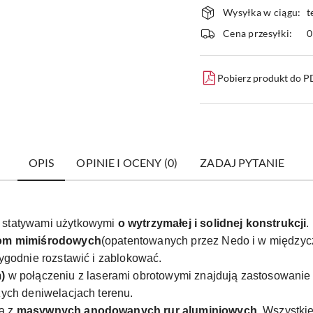
Dostępność
Wysyłka w ciągu:
t
i
Cena przesyłki:
dostawa
Pobierz produkt do 
OPIS
OPINIE I OCENY (0)
ZADAJ PYTANIE
 statywami użytkowymi
o wytrzymałej i solidnej konstrukcji
.
om mimiśrodowych
(opatentowanych przez Nedo i w międzyc
ygodnie rozstawić i zablokować.
)
w połączeniu z laserami obrotowymi znajdują zastosowanie
ych deniwelacjach terenu.
ą z
masywnych anodowanych rur aluminiowych
. Wszystki