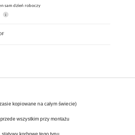
en sam dzień roboczy
0
PDF
zasie kopiowane na całym świecie)
 przede wszystkim przy montażu
e statywy korbowe tego typu