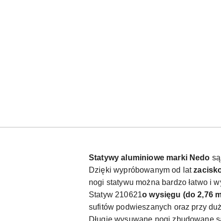
Statywy aluminiowe marki Nedo
są
Dzięki wypróbowanym od lat
zacisk
nogi statywu można bardzo łatwo i w
Statyw 210621
o wysięgu (do 2,76 m
sufitów podwieszanych oraz przy duż
Długie wysuwane nogi zbudowane s