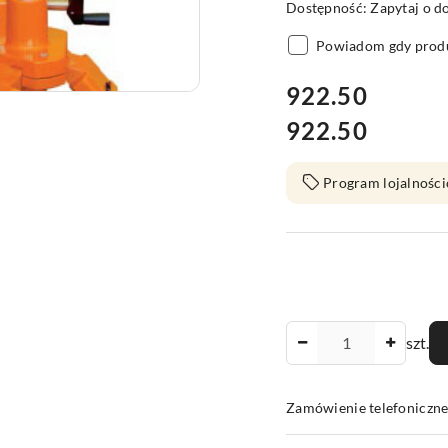
Dostępność:
Zapytaj o d
Powiadom gdy produ
cena:
922.50
922.50
Cena:
Program lojalności
Ilość
szt.
Zamówienie telefoniczn