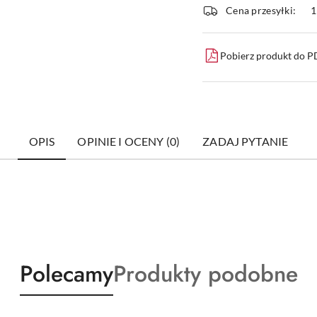
i
Cena przesyłki:
1
dostawa
Pobierz produkt do 
OPIS
OPINIE I OCENY (0)
ZADAJ PYTANIE
Produkty
Produkty
Polecamy
Produkty podobne
o
o