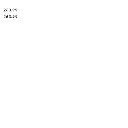
263.99
Cena:
Cena:
263.99