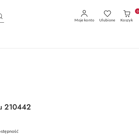
0
Moje konto
Ulubione
Koszyk
wu 210442
ostępność