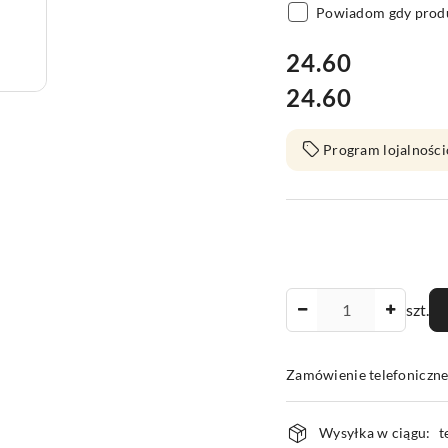
Powiadom gdy produ
cena:
24.60
24.60
Cena:
Program lojalności
Ilość
szt.
Zamówienie telefoniczn
Dostępność
Wysyłka w ciągu:
t