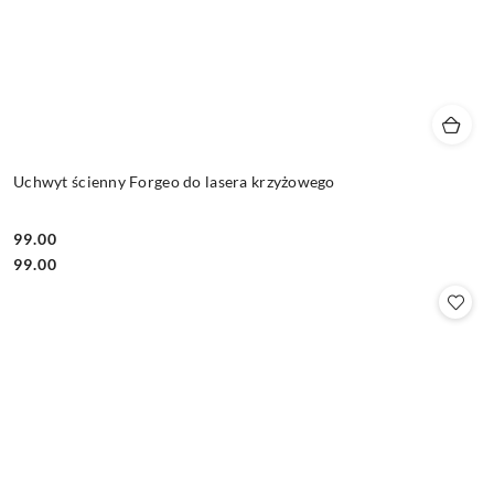
Uchwyt ścienny Forgeo do lasera krzyżowego
99.00
Cena:
Cena:
99.00