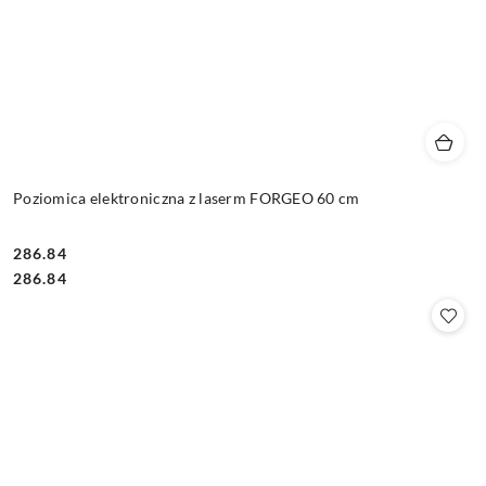
Poziomica elektroniczna z laserm FORGEO 60 cm
286.84
Cena:
Cena:
286.84