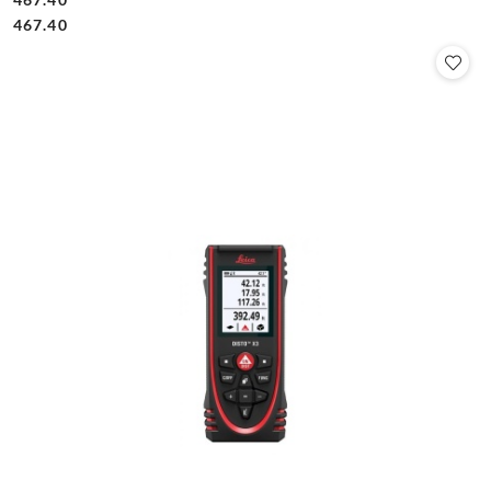
Cena:
Cena:
467.40