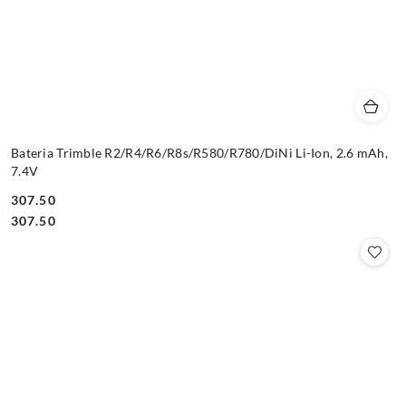
Bateria Trimble R2/R4/R6/R8s/R580/R780/DiNi Li-Ion, 2.6 mAh,
7.4V
307.50
Cena:
Cena:
307.50