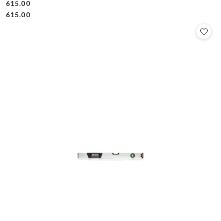
615.00
Cena:
Cena:
615.00