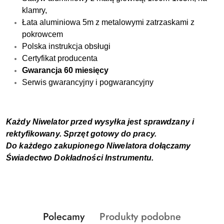
klamry,
Łata aluminiowa 5m z metalowymi zatrzaskami z
pokrowcem
Polska instrukcja obsługi
Certyfikat producenta
Gwarancja 60 miesięcy
Serwis gwarancyjny i pogwarancyjny
Każdy Niwelator przed wysyłka jest sprawdzany i
rektyfikowany. Sprzęt gotowy do pracy.
Do każdego zakupionego Niwelatora dołączamy
Świadectwo Dokładności Instrumentu.
Produkty
Produkty
Polecamy
Produkty podobne
Pomiń karuzelę produktów