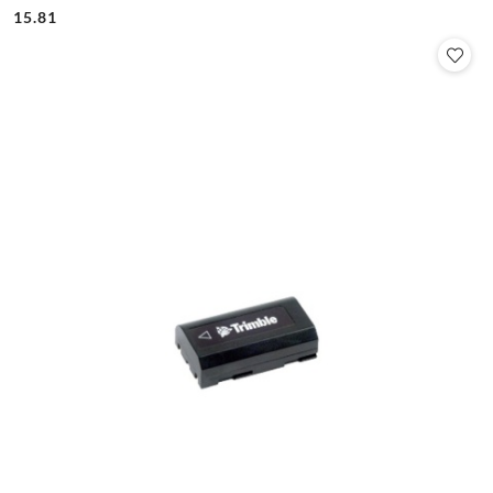
Cena:
Cena:
15.81