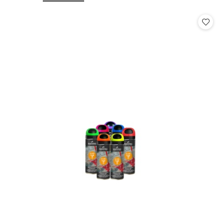
o
o
statusie:
statusie: