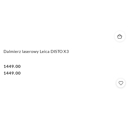
Dalmierz laserowy Leica DISTO X3
1449.00
Cena:
Cena:
1449.00