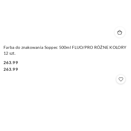
Farba do znakowania Soppec 500ml FLUO/PRO RÓŻNE KOLORY
12 szt.
263.99
Cena:
Cena:
263.99