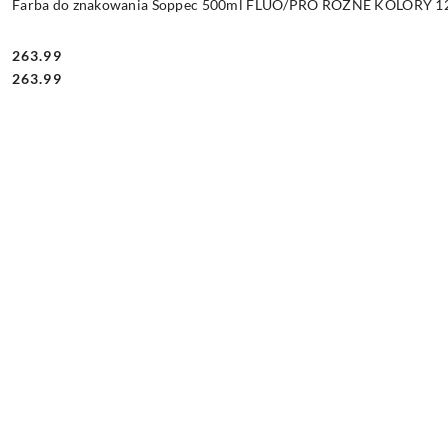
Farba do znakowania Soppec 500ml FLUO/PRO RÓŻNE KOLORY 12 
263.99
Cena:
Cena:
263.99