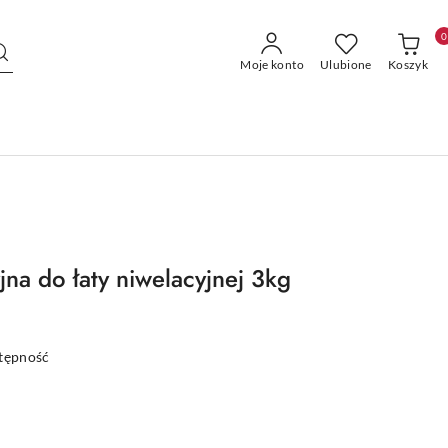
0
Moje konto
Ulubione
Koszyk
na do łaty niwelacyjnej 3kg
stępność