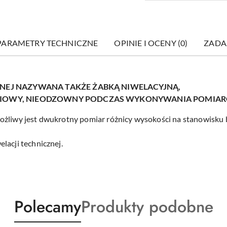
PARAMETRY TECHNICZNE
OPINIE I OCENY (0)
ZADA
NEJ NAZYWANA TAKŻE ŻABKĄ NIWELACYJNĄ,
IOWY, NIEODZOWNY PODCZAS WYKONYWANIA POMIAR
ożliwy jest dwukrotny pomiar różnicy wysokości na stanowisku 
lacji technicznej.
Produkty
Produkty
Polecamy
Produkty podobne