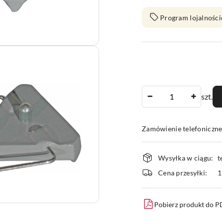
Program lojalności
Ilość
szt.
Zamówienie telefoniczn
Dostępność
Wysyłka w ciągu:
t
i
Cena przesyłki:
1
dostawa
Pobierz produkt do 