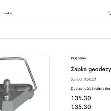
NAZWA
POLMIAR
PRODUCENTA:
Żabka geodezyj
Symbol:
314110
Dostępność:
Średnia do
cena:
135.30
135.30
Cena: